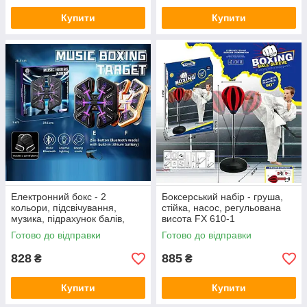
Купити
Купити
Електронний бокс - 2
Боксерський набір - груша,
кольори, підсвічування,
стійка, насос, регульована
музика, підрахунок балів,
висота FX 610-1
рукавички 7782 EF
Готово до відправки
Готово до відправки
828
885
₴
₴
Купити
Купити