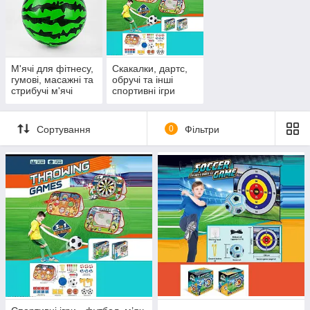
М'ячі для фітнесу,
Скакалки, дартс,
гумові, масажні та
обручі та інші
стрибучі м'ячі
спортивні ігри
Сортування
0
Фільтри