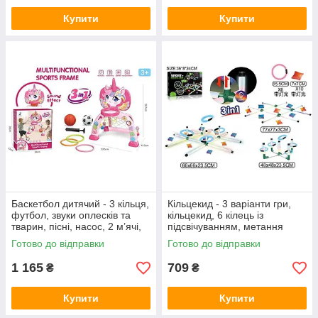
Купити
Купити
Баскетбол дитячий - 3 кільця,
Кільцекид - 3 варіанти гри,
футбол, звуки оплесків та
кільцекид, 6 кілець із
тварин, пісні, насос, 2 м’ячі,
підсвічуванням, метання
сенсорний щит, на
мішечків, ZG 270-543
Готово до відправки
Готово до відправки
батарейках,
1 165
709
₴
₴
Купити
Купити