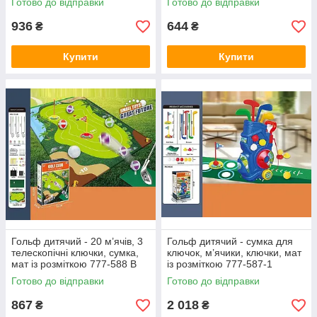
Готово до відправки
Готово до відправки
піском CX 40 B 8
патронів JM 003 D
936
644
₴
₴
Купити
Купити
Гольф дитячий - 20 м’ячів, 3
Гольф дитячий - сумка для
телескопічні ключки, сумка,
ключок, м’ячики, ключки, мат
мат із розміткою 777-588 B
із розміткою 777-587-1
Готово до відправки
Готово до відправки
867
2 018
₴
₴