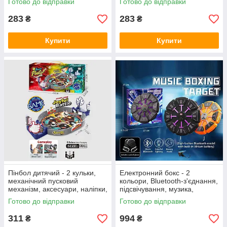
Готово до відправки
Готово до відправки
283
283
₴
₴
Купити
Купити
Пінбол дитячий - 2 кульки,
Електронний бокс - 2
механічний пусковий
кольори, Bluetooth-з'єднання,
механізм, аксесуари, наліпки,
підсвічування, музика,
рухомі елементи A 9919
підрахунок балів 7782 IJ
Готово до відправки
Готово до відправки
311
994
₴
₴