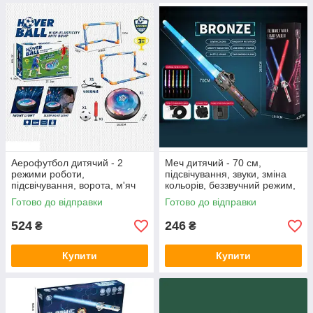
Аерофутбол дитячий - 2
Меч дитячий - 70 см,
режими роботи,
підсвічування, звуки, зміна
підсвічування, ворота, м'яч
кольорів, беззвучний режим,
KD 012
реагує на рух C 575-23 A
Готово до відправки
Готово до відправки
Bronze
524
246
₴
₴
Купити
Купити