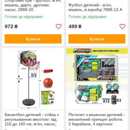
Спортивні ігри - футбол, м’яч,
мішень, дартс, дротики,
Футбол дитячий - м’яч,
насос, 2888-20
мішень, в коробці 7888-12 A
Готово до відправки
Готово до відправки
972
499
₴
₴
Купити
Купити
Баскетбол дитячий - стійка з
Пістолет з мішенню дитячий -
регульованою висотою: від
механічний принцип роботи,
116 до 160 см, м’яч, насос,
2 барабани, 4 картонні
основа заповнюється водою/
мішені, 3 банки, 16 м’яких