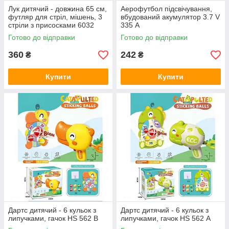
Лук дитячий - довжина 65 см,
Аерофутбол підсвічування,
футляр для стріл, мішень, 3
вбудований акумулятор 3.7 V
стріли з присосками 6032
335 А
Готово до відправки
Готово до відправки
360
242
₴
₴
Купити
Купити
Дартс дитячий - 6 кульок з
Дартс дитячий - 6 кульок з
липучками, гачок HS 562 B
липучками, гачок HS 562 А