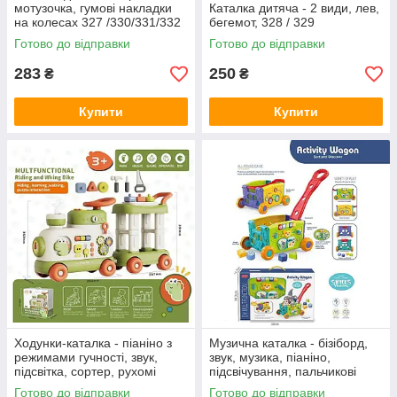
мотузочка, гумові накладки
Каталка дитяча - 2 види, лев,
на колесах 327 /330/331/332
бегемот, 328 / 329
Готово до відправки
Готово до відправки
283
250
₴
₴
Купити
Купити
Ходунки-каталка - піаніно з
Музична каталка - бізіборд,
режимами гучності, звук,
звук, музика, піаніно,
підсвітка, сортер, рухомі
підсвічування, пальчикові
елементи, парогенерація T
ігри, сортер, тріскачка RJ
Готово до відправки
Готово до відправки