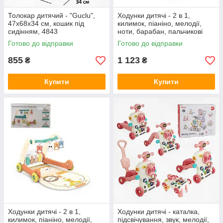
Толокар дитячий - "Guclu",
Ходунки дитячі - 2 в 1,
47х68х34 см, кошик під
килимок, піаніно, мелодії,
сидінням, 4843
ноти, барабан, пальчикові
ігри, підсвічування, 4 підвіски,
Готово до відправки
Готово до відправки
HX 9203 A
855
1 123
₴
₴
Купити
Купити
Ходунки дитячі - 2 в 1,
Ходунки дитячі - каталка,
килимок, піаніно, мелодії,
підсвічування, звук, мелодії,