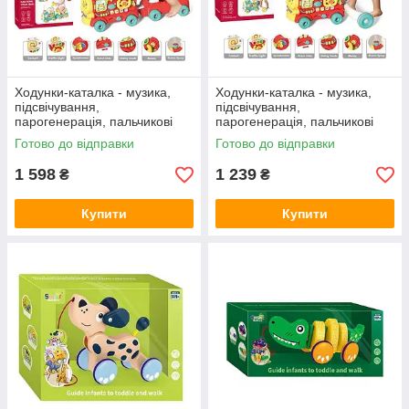
Ходунки-каталка - музика,
Ходунки-каталка - музика,
підсвічування,
підсвічування,
парогенерація, пальчикові
парогенерація, пальчикові
ігри, ключ запалювання,
ігри, ключ запалювання,
Готово до відправки
Готово до відправки
кермо, шестерні, сидіння YL
кермо, шестерні YL 624
624 A
1 598
1 239
₴
₴
Купити
Купити