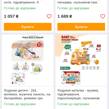
ноти, підсвічування, 4
пискавка, пальчикові ігри,
підвіски-брязкальця, HX 9201
сортування за формами,
Готово до відправки
Готово до відправки
A
6038
1 057
1 689
₴
₴
Купити
Купити
Ходунки дитячі - 2в1,
Ходунки-каталка - музика,
килимок, музична панель, на
підсвічування,
батарейках, режими гри,
парогенерація, пальчикові
регулювання гучності,
ігри, ключ запалювання,
Готово до відправки
Готово до відправки
проєкція, підсвічування,
шестерні, геометричний