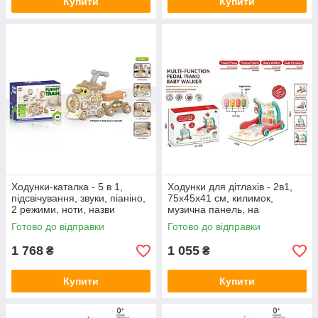
Купити
Купити
Ходунки-каталка - 5 в 1,
Ходунки для дітлахів - 2в1,
підсвічування, звуки, піаніно,
75х45х41 см, килимок,
2 режими, ноти, назви
музична панель, на
кольорів, пальчикові ігри,
батарейках, режими гри,
Готово до відправки
Готово до відправки
мелодії, пісні,
підсвічування, 5 підвісок BM
2108
1 768
1 055
₴
₴
Купити
Купити