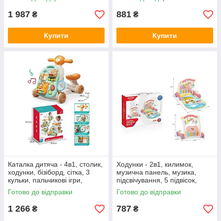
921 A+
6829
1 987
881
₴
₴
Купити
Купити
Каталка дитяча - 4в1, столик,
Ходунки - 2в1, килимок,
ходунки, бізіборд, сітка, 3
музична панель, музика,
кульки, пальчикові ігри,
підсвічування, 5 підвісок,
рухомі шестерні 995
люстерко, брязкальця HE
Готово до відправки
Готово до відправки
0613
1 266
787
₴
₴