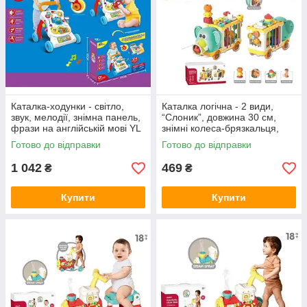
Каталка-ходунки - світло,
Каталка логічна - 2 види,
звук, мелодії, знімна панель,
“Слоник”, довжина 30 см,
фрази на англійській мові YL
знімні колеса-брязкальця,
406
спінер, гумові стрічки,
Готово до відправки
Готово до відправки
пронумеровані елементи YL
1 042
469
₴
₴
Купити
Купити