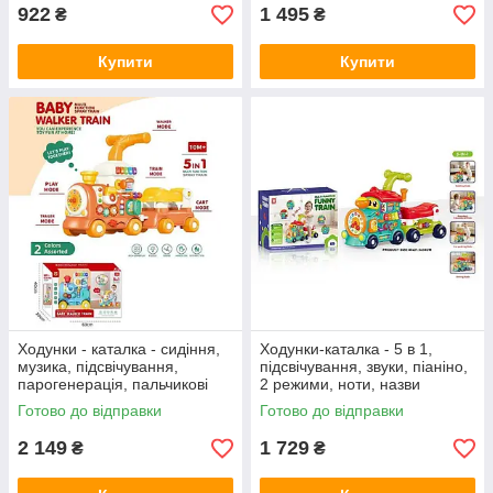
рухомі
сортер, 668-64
922
1 495
₴
₴
Купити
Купити
Ходунки - каталка - сидіння,
Ходунки-каталка - 5 в 1,
музика, підсвічування,
підсвічування, звуки, піаніно,
парогенерація, пальчикові
2 режими, ноти, назви
ігри, ключ запалювання,
кольорів, пальчикові ігри,
Готово до відправки
Готово до відправки
шестерні, геометричний
мелодії, пісні, сортер,
2 149
1 729
₴
₴