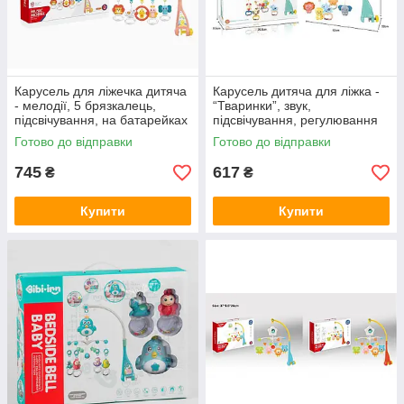
Карусель для ліжечка дитяча
Карусель дитяча для ліжка -
- мелодії, 5 брязкалець,
“Тваринки”, звук,
підсвічування, на батарейках
підсвічування, регулювання
HE 0312
звуку, 5 брязкалець HL 2020-
Готово до відправки
Готово до відправки
43
745
617
₴
₴
Купити
Купити