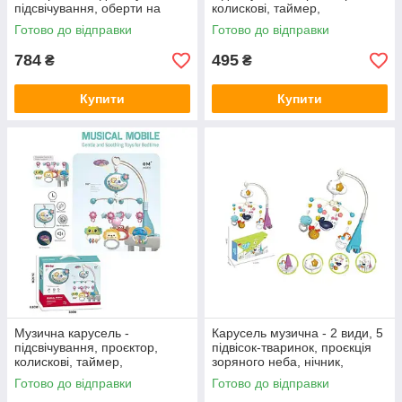
підсвічування, оберти на
колискові, таймер,
360°, від акумулятора,
озвучування англійською
Готово до відправки
Готово до відправки
брязкальця, таймер YD 750-
мовою, брязкальця 648 A-67
28 L
784
495
₴
₴
Купити
Купити
Музична карусель -
Карусель музична - 2 види, 5
підсвічування, проєктор,
підвісок-тваринок, проєкція
колискові, таймер,
зоряного неба, нічник,
озвучування англійською
обертання на 360 градусів,
Готово до відправки
Готово до відправки
мовою, брязкальця 648 A-66
колискові 6637