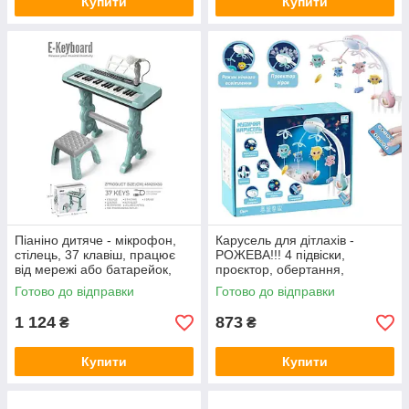
Купити
Купити
Піаніно дитяче - мікрофон,
Карусель для дітлахів -
стілець, 37 клавіш, працює
РОЖЕВА!!! 4 підвіски,
від мережі або батарейок,
проєктор, обертання,
звук, мелодії 328-69
мелодії, звуки, колискові
Готово до відправки
Готово до відправки
56810
1 124
873
₴
₴
Купити
Купити