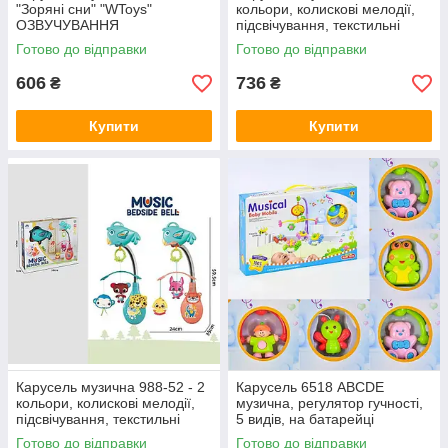
"Зоряні сни" "WToys"
кольори, колискові мелодії,
ОЗВУЧУВАННЯ
підсвічування, текстильні
УКРАЇНСЬКОЮ МОВОЮ,
іграшки, регулювання
Готово до відправки
Готово до відправки
колискові, регулювання
гучності
гучності, таймер, проєктор
606
736
₴
₴
Купити
Купити
Карусель музична 988-52 - 2
Карусель 6518 ABCDE
кольори, колискові мелодії,
музична, регулятор гучності,
підсвічування, текстильні
5 видів, на батарейці
іграшки, регулювання
Готово до відправки
Готово до відправки