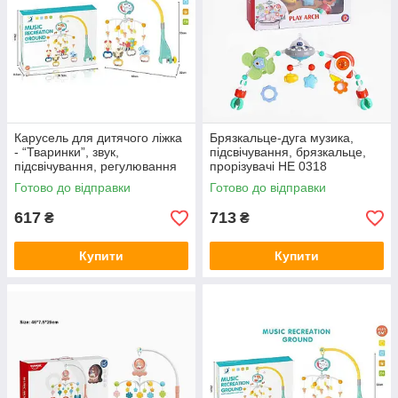
Карусель для дитячого ліжка
Брязкальце-дуга музика,
- “Тваринки”, звук,
підсвічування, брязкальце,
підсвічування, регулювання
прорізувачі HE 0318
звуку, 5 брязкалець,
Готово до відправки
Готово до відправки
прорізувач HL 2020-45
617
713
₴
₴
Купити
Купити