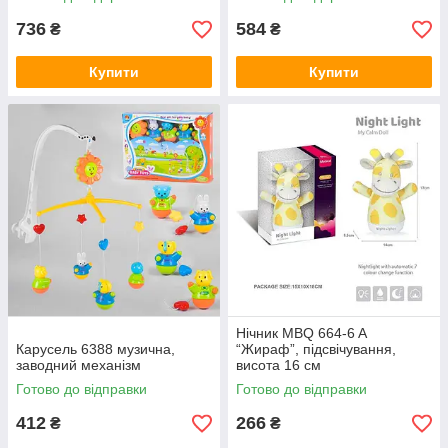
гучності
736
584
₴
₴
Купити
Купити
Нічник MBQ 664-6 A
Карусель 6388 музична,
“Жираф”, підсвічування,
заводний механізм
висота 16 см
Готово до відправки
Готово до відправки
412
266
₴
₴