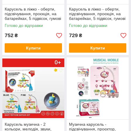
Карусель в ліжко - оберти,
Карусель в ліжко - оберти,
підсвічування, проєкція, на
підсвічування, проєкція, на
батарейках, 5 підвісок, гумові
батарейках, 5 підвісок, гумові
елементи, таймер, колискові
елементи, таймер, колискові
Готово до відправки
Готово до відправки
мелодії, звуки
мелодії, звуки
752
729
₴
₴
Купити
Купити
Карусель музична - 2
Музична карусель -
кольори, мелодія, звуки,
підсвічування, проєктор,