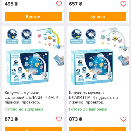
495
657
₴
₴
Купити
Купити
Карусель музична -
Карусель музична
салатовий з БЛАКИТНИМ, 4
БЛАКИТНА, 4 підвіски, на
підвіски, проєктор,
ліжечко, проектор,
обертання, мелодії, звуки,
обертання, мелодії, звуки,
Готово до відправки
Готово до відправки
колискові 73814
колискові 44753
871
873
₴
₴