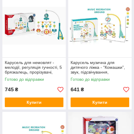
Карусель для немовлят -
Карусель музична для
мелодії, регуляція гучності, 5
дитячого ліжка - “Комашки”,
брязкалець, прорізувачі,
звук, підсвічування,
підсвічування HE 0311
регулювання звуку, 5
Готово до відправки
Готово до відправки
брязкалець HL 2020-48
745
641
₴
₴
Купити
Купити