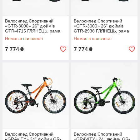
Велосипед Спортивний
Велосипед Спортивний
«GTR-3000» 26" дюймів
«GTR-3000» 26" дюймів
GTR-4715 ГЛЯНЕЦЬ, рама
GTR-2936 ГЛЯНЕЦЬ, рама
алюмінієва 13``, обладнання
алюмінієва 13``, обладнання
Немає в наявності
Немає в наявності
Shimano 21 швидкість, зібран
Shimano 21 швидкість, зібран
на 75%
на 75%
7 774
7 774
₴
₴
Велосипед Спортивний
Велосипед Спортивний
«GRAVITY» 24" дюйми GR-
«GRAVITY» 24" дюйми GR-