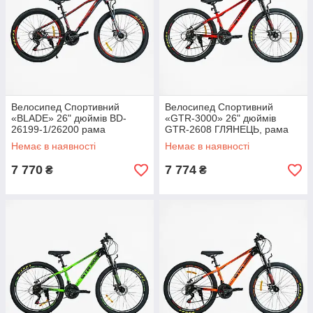
Велосипед Спортивний
Велосипед Спортивний
«BLADE» 26" дюймів BD-
«GTR-3000» 26" дюймів
26199-1/26200 рама
GTR-2608 ГЛЯНЕЦЬ, рама
алюм.13``, обладнання
алюмінієва 13``, обладнання
Немає в наявності
Немає в наявності
Shimano 21 швидкість, ВИЛКА
Shimano 21 швидкість, зібран
З ПЕРЕМИКАЧЕМ,
на 75%
7 770
7 774
₴
₴