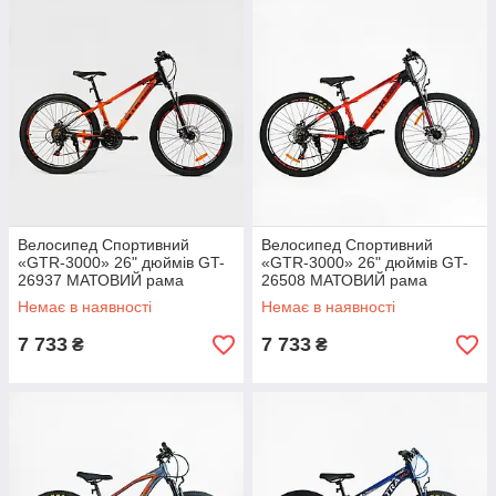
Велосипед Спортивний
Велосипед Спортивний
«GTR-3000» 26" дюймів GT-
«GTR-3000» 26" дюймів GT-
26937 МАТОВИЙ рама
26508 МАТОВИЙ рама
алюмінієва 13'', обладнання
алюмінієва 13'', обладнання
Немає в наявності
Немає в наявності
Shimano 21 швидкість,
Shimano 21 швидкість,
зібраний на 75%
зібраний на 75%
7 733
7 733
₴
₴