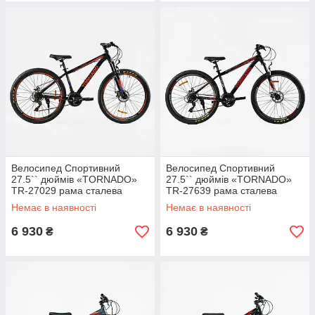
Велосипед Спортивний
Велосипед Спортивний
27.5`` дюймів «TORNADO»
27.5`` дюймів «TORNADO»
TR-27029 рама сталева
TR-27639 рама сталева
15.5’’, перемикачі Shimano,
15.5’’, перемикачі Shimano,
Немає в наявності
Немає в наявності
21 швидкість, зібраний на
21 швидкість, зібраний на
75%
75%
6 930
6 930
₴
₴