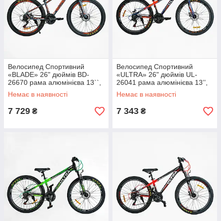
Велосипед Спортивний
Велосипед Спортивний
«BLADE» 26" дюймів BD-
«ULTRA» 26" дюймів UL-
26670 рама алюмінієва 13``,
26041 рама алюмінієва 13’’,
обладнання Shimano 21
обладнання Shimano 21
Немає в наявності
Немає в наявності
швидкість, зібран на 75%
швидкість, зібраний на 75%
7 729
7 343
₴
₴