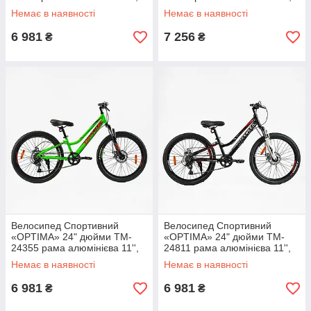
обладнання Shimano
обладнання Shimano
Немає в наявності
Немає в наявності
RevoShift 7 швидкістей,
RevoShift 7 швидкістей,
зібраний на 75%
зібраний на 75%
6 981
7 256
₴
₴
Велосипед Спортивний
Велосипед Спортивний
«OPTIMA» 24" дюйми TM-
«OPTIMA» 24" дюйми TM-
24355 рама алюмінієва 11'',
24811 рама алюмінієва 11'',
обладнання Shimano
обладнання Shimano
Немає в наявності
Немає в наявності
RevoShift 7 швидкістей,
RevoShift 7 швидкістей,
зібраний на 75%
зібраний на 75%
6 981
6 981
₴
₴