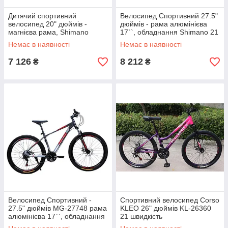
Дитячий спортивний
Велосипед Спортивний 27.5"
велосипед 20" дюймів -
дюймів - рама алюмінієва
магнієва рама, Shimano
17``, обладнання Shimano 21
Revoshift 7 швидкостей,
швидкість, зібран на 75%
Немає в наявності
Немає в наявності
зібраний на 75% Corso «Fox
Corso «AMG» MG-27843
15» FX-01740
7 126
8 212
₴
₴
Велосипед Спортивний -
Спортивний велосипед Corso
27.5" дюймів MG-27748 рама
KLEO 26" дюймів KL-26360
алюмінієва 17``, обладнання
21 швидкість
Shimano 21 швидкість, зібран