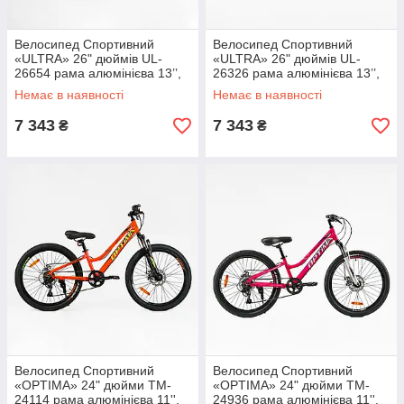
Велосипед Спортивний
Велосипед Спортивний
«ULTRA» 26" дюймів UL-
«ULTRA» 26" дюймів UL-
26654 рама алюмінієва 13’’,
26326 рама алюмінієва 13’’,
обладнання Shimano 21
обладнання Shimano 21
Немає в наявності
Немає в наявності
швидкість, зібраний на 75%
швидкість, зібраний на 75%
7 343
7 343
₴
₴
Велосипед Спортивний
Велосипед Спортивний
«OPTIMA» 24" дюйми TM-
«OPTIMA» 24" дюйми TM-
24114 рама алюмінієва 11'',
24936 рама алюмінієва 11'',