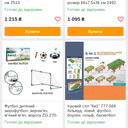
см 2513
розмір 66х7,5х36 см 2492
Готово до відправки
Готово до відправки
1 215
1 095
₴
₴
Купити
Купити
Футбол дитячий -
Ігровий стіл "6в1" 777-568
аерофутбол, аером'яч,
більярд, хокей, футбол,
м'який м'яч, ворота ZG 270-
боулінг, гольф, баскетбол
277
Готово до відправки
Готово до відправки