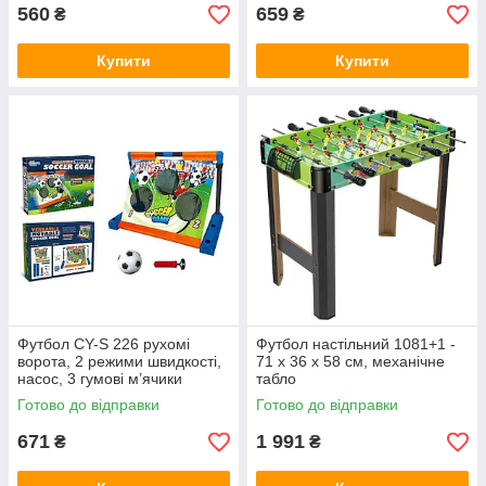
560
659
₴
₴
Купити
Купити
Футбол CY-S 226 рухомі
Футбол настільний 1081+1 -
ворота, 2 режими швидкості,
71 х 36 х 58 см, механічне
насос, 3 гумові м’ячики
табло
діаметром 11см
Готово до відправки
Готово до відправки
671
1 991
₴
₴