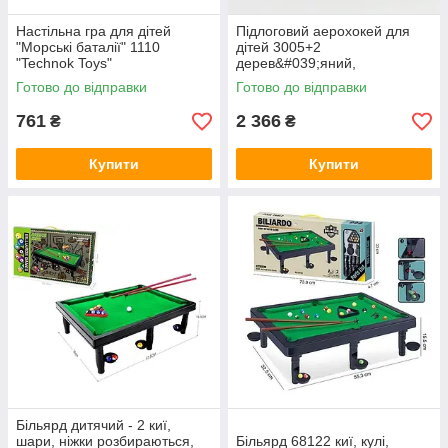
Настільна гра для дітей
Підлоговий аерохокей для
"Морські баталії" 1110
дітей 3005+2
"Technok Toys"
дерев&#039;яний,
повітряний, від мережі 220V
Готово до відправки
Готово до відправки
761
2 366
₴
₴
Купити
Купити
Більярд дитячий - 2 киї,
шари, ніжки розбираються,
Більярд 68122 киї, кулі,