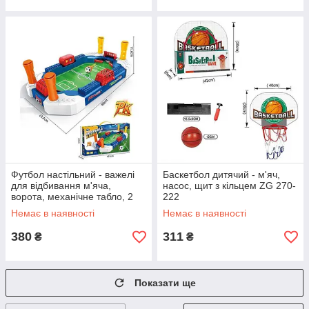
Футбол настільний - важелі
Баскетбол дитячий - м'яч,
для відбивання м'яча,
насос, щит з кільцем ZG 270-
ворота, механічне табло, 2
222
пластикові м'ячі 666-106 A
Немає в наявності
Немає в наявності
380
311
₴
₴
Показати ще