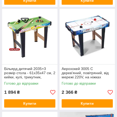
Купити
Купити
Більярд дитячий 2035+3
Аерохокей 3005 C
розмір стола - 61х35х47 см, 2
дерев'яний, повітряний, від
кийки, кулі, трикутник,
мережі 220V, на ніжках
щіточка
Готово до відправки
Готово до відправки
1 894
2 366
₴
₴
Купити
Купити