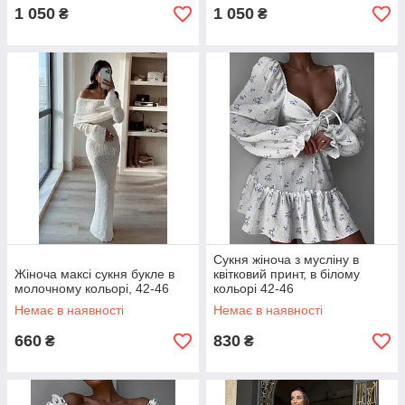
1 050
1 050
₴
₴
Сукня жіноча з мусліну в
Жіноча максі сукня букле в
квітковий принт, в білому
молочному кольорі, 42-46
кольорі 42-46
Немає в наявності
Немає в наявності
660
830
₴
₴