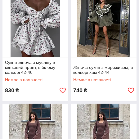
Сукня жіноча з мусліну в
квітковий принт, в білому
Жіноча сукня з мереживом, в
кольорі 42-46
кольорі хакі 42-44
Немає в наявності
Немає в наявності
830
740
₴
₴