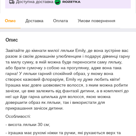
Доступна доставка
Опис
Доставка
Оплата
Умови повернення
Опис
Завітайте до кімнати милої ляльки Emily, де вона зустріне вас
разом зі своїм домашнім улюбленцем і подарує дівчинці гарну
та милу сумку, в якій можна буде переносити саму ляльку,
або брати сумочку з собою на прогулянку, адже вона така
гарна! У ляльки гарний спокійний образ, у якому вона
створює казковий флораріум, Emily ну дуже любить квіти!
Іграшка має довге шовковисте волосся, з яким можна робити
зачіски, це вже залежить від фантазії дитини, а в комплекті до
неї ще йде гарна шпилька для волосся, якою можна
довершити образ як ляльки, так і використати для
прикрашання зачісок дитини.
Особливості:
- висота ляльки 30 см;
- іграшка має рухомі ніжки та ручки, які рухаються верх та