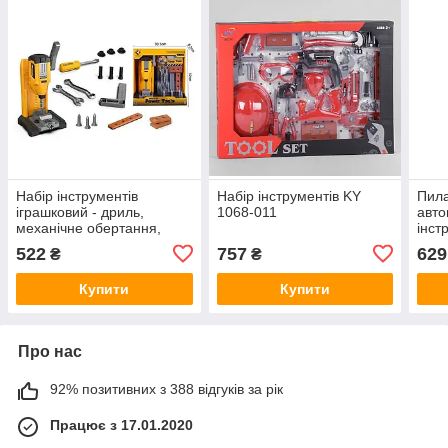
Набір інструментів
Набір інструментів KY
Пила
іграшковий - дриль,
1068-011
авто
механічне обертання,
інст
підсвічування, звуки, на
522
757
629
₴
₴
батарейках, лещата,
гайкові ключі T 038
Купити
Купити
Про нас
92% позитивних з 388 відгуків за рік
Працює з 17.01.2020