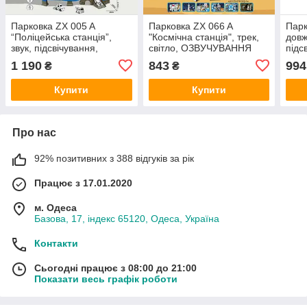
Парковка ZX 005 A
Парковка ZX 066 A
Парк
“Поліцейська станція”,
"Космічна станція", трек,
довж
звук, підсвічування,
світло, ОЗВУЧУВАННЯ
підс
механічний ліфт,
АНГЛІЙСЬКОЮ МОВОЮ,
тран
1 190
843
994
₴
₴
автоматичний підйомник,
ракета, 4 модельки
4 ме
4 моделі мінітранспорту
транспорту, 2 механічні
маши
Купити
Купити
SJ 6
Про нас
92% позитивних з 388 відгуків за рік
Працює з 17.01.2020
м. Одеса
Базова, 17, індекс 65120, Одеса, Україна
Контакти
Сьогодні працює з 08:00 до 21:00
Показати весь графік роботи