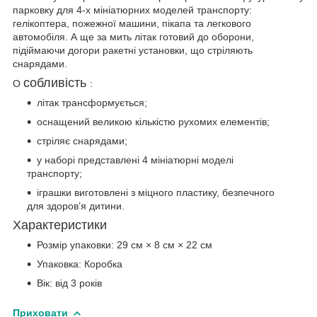
парковку для 4-х мініатюрних моделей транспорту:
гелікоптера, пожежної машини, пікапа та легкового
автомобіля. А ще за мить літак готовий до оборони,
підіймаючи догори ракетні установки, що стріляють
снарядами.
собливість
О
:
літак трансформується;
оснащений великою кількістю рухомих елементів;
стріляє снарядами;
у наборі представлені 4 мініатюрні моделі
транспорту;
іграшки виготовлені з міцного пластику, безпечного
для здоров’я дитини.
Характеристики
Розмір упаковки: 29 см × 8 см × 22 см
Упаковка: Коробка
Вік: від 3 років
Приховати