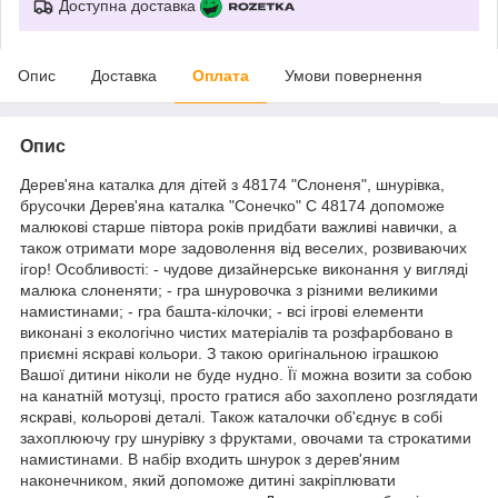
Доступна доставка
Опис
Доставка
Оплата
Умови повернення
Опис
Дерев'яна каталка для дітей з 48174 "Слоненя", шнурівка,
брусочки Дерев'яна каталка "Сонечко" C 48174 допоможе
малюкові старше півтора років придбати важливі навички, а
також отримати море задоволення від веселих, розвиваючих
ігор! Особливості: - чудове дизайнерське виконання у вигляді
малюка слоненяти; - гра шнуровочка з різними великими
намистинами; - гра башта-кілочки; - всі ігрові елементи
виконані з екологічно чистих матеріалів та розфарбовано в
приємні яскраві кольори. З такою оригінальною іграшкою
Вашої дитини ніколи не буде нудно. Її можна возити за собою
на канатній мотузці, просто гратися або захоплено розглядати
яскраві, кольорові деталі. Також каталочки об'єднує в собі
захоплюючу гру шнурівку з фруктами, овочами та строкатими
намистинами. В набір входить шнурок з дерев'яним
наконечником, який допоможе дитині закріплювати