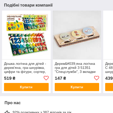
Подібні товари компанії
Дошка логічна для дітей -
Дерев&#039;яна логічна
Дере
дерев'яна, гра-шнурівка,
гра для дітей З 51351
C 48
цифри та фігури, сортер,
"Спецслужби", 3 вкладки
шнур
кілочки 61981
на мотузках
519
147
439
₴
₴
Купити
Купити
Про нас
92% позитивних з 387 відгуків за рік