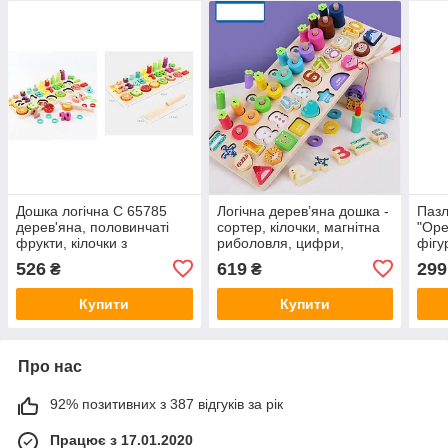
Дошка логічна C 65785
Логічна дерев’яна дошка -
Пазл
дерев'яна, половинчаті
сортер, кілочки, магнітна
"Оре
фрукти, кілочки з
риболовля, цифри,
фігу
кільцями, сортер, цифри,
математичний знаки C
526
619
299
₴
₴
знаки додавання-
75548
віднімання, дорівнює
Купити
Купити
Про нас
92% позитивних з 387 відгуків за рік
Працює з 17.01.2020