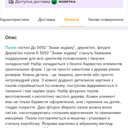
Доступна доставка
Характеристики
Доставка
Оплата
Умови повернення
Опис
Пазли
логічні До 5092 "Знаки зодіаку", дерев'яні, фігурні
Дерев'яні пазли K 5092 "Знаки зодіаку" стануть бажаним
подарунком для всіх цінителів головоломок і творчих
складностей! Набір складається з безлічі барвистих елементів
оригінальних форм. І це не просто шматочки з дерева різних
розмірів. Кожна деталь - це тварина, рептилія або просто
хитромудрий узор. З кожної доданої деталькою картина з
пазлів сприймається по-новому, поступово відкриваються її
таємничі і такі чарівні грані. Набір фігурних пазлів
виготовлений з екологічно чистого дерева. Кожен елемент
має не тільки барвисте оформлення, але і приємне на дотик,
гладке покриття. Дані фігурні збирати пазли можна всією
сім'єю, насолоджуючись спільним відпочинком та приємними
емоціями. Пазли поставляються в мішечку і упаковані в
стильну коробочку. Яскрава картинка в зібраному вигляді