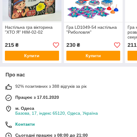
Настільна гра вікторина
Гра LD1049-54 настільна
Гра 
"ХТО Я" HIM-02-02
"Риболовля"
розв
секу
пісо
215
230
211
₴
₴
VT5
Купити
Купити
Про нас
92% позитивних з 388 відгуків за рік
Працює з 17.01.2020
м. Одеса
Базова, 17, індекс 65120, Одеса, Україна
Контакти
Сьогодні працює з 08:00 до 21:00