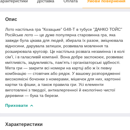
арактеристики
Доставка
Оплата
Умови повернення
Опис
Лото настільна гра "Козацьке" G48-T в тубусе "ДАНКО ТОЙС"
Російське лото — це дуже популярна старовинна гра, яка
завжди була цікава для людей, збирала їх разом, зміцнювала
відносини, дарувала затишок, розвивала мовлення та
розширювала кругозір. Це настільна розвага незамінна і в колі
сім'ї, і в галасливій компанії. Вона добре заспокоює, розвиває
кмітливість, задумливість, пам'ять і організаторські здібності.
Мета гри — закрити всі номери на картці або ж їх певну
комбінацію — стовпчик або рядок. У вашому розпорядженні
високоякісні бочонки з номерами, мішечок для них, картонні
картки та фішки, а також правила гри. Усі елементи
виготовлені з твердої, антиалергенної й екологічно чистої
деревини — бука та берези.
Приховати
Характеристики