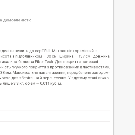
а домовленістю
делі належить до серії Full. Матрац півторамісний, з
исота з підголівником — 30 см · ширина — 137 см · довжина
ертикально-балкова Fiber-Tech. Для покриття поверхні
чність гнучкого покриття з протиковзними властивостями,
0,38 мм. Максимальне навантаження, передбачене заводом-
чохол для зберігання й перенесення. У здутому стані ліжко
лише 3,3 кг, об'єм — 0,011 куб. м.