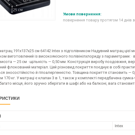
повернення товару протягом 14 днів
з
атрац 191х137х25 см 64142 Intex з підголівником Надувний матрац цієї мо
ком виготовлений із високоякісного полівінілхлориду з параметрами: · в
 висота — 25 см · щільність — 0,50 мм. Конструкція виробу поздовжня, в
ний флокований матеріал. Цей різновид покриття поєднує в собі практи
ься зносостійкістю й гіпоалергенністю. Товщина покриття становить — 
 170 кг. У матраці є клапан 3 в 1, також у комплекті передбачена сумка-
багато місця, його зручно зберігати в шафі або на балконі, вага становить 
РИСТИКИ
І
к
Intex