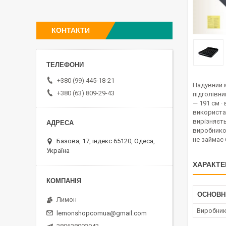
КОНТАКТИ
+380 (99) 445-18-21
Надувний м
+380 (63) 809-29-43
підголівни
— 191 см ·
використа
вирізняєт
виробником
не займає 
Базова, 17, індекс 65120, Одеса,
Україна
ХАРАКТЕ
ОСНОВН
Лимон
Виробни
lemonshopcomua@gmail.com