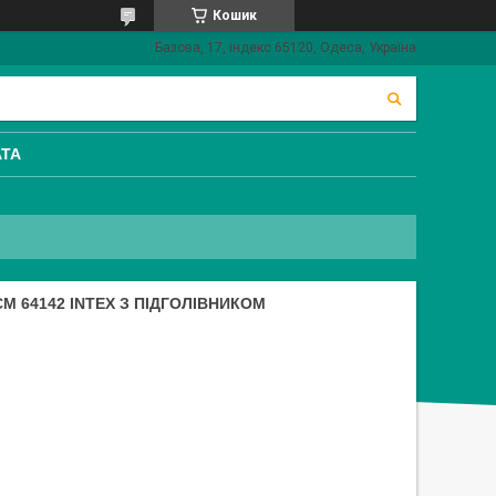
Кошик
Базова, 17, індекс 65120, Одеса, Україна
АТА
М 64142 INTEX З ПІДГОЛІВНИКОМ