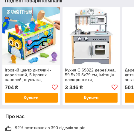
Подібні товари компанії
Ігровий центр дитячий -
Кухня C 69822 дерев'яна,
Дере
дерев’яний, 5 ігрових
59.5х26.5х79 см, імітація
дитя
панелей, стукалка,
електроплити,
англ
ксилофон, лабіринт,
мікрохвильова піч, мийка,
цифр
704
3 346
501
₴
₴
рухомі шестерні,
сковорідка, каструля,
нами
циферблат, 2 молоточки, 2
тарілка, кухонне
дере
Купити
Купити
Про нас
92% позитивних з 390 відгуків за рік