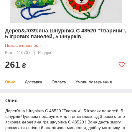
Дерев&#039;яна Шнурівка C 48520 "Тварини",
5 ігрових панелей, 5 шнурків
Немає в наявності
Код: i-110737
Роздріб
261
₴
Опис
Доставка
Оплата
Умови повернення
Опис
Дерев'яна Шнурівка C 48520 "Тварини", 5 ігрових панелей, 5
шнурків Чудовим подарунком для діток віком від 3 років стане
яскрава дерев'яна гра шнурівка C 48520 ! Вона дасть змогу
розвивати логічне й аналітичне мислення, дрібну моторику та