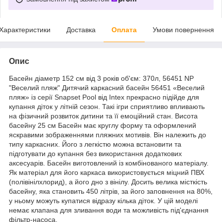
Характеристики
Доставка
Оплата
Умови повернення
Опис
Басейн діаметр 152 см від 3 років об'єм: 370л, 56451 NP
"Веселий пляж" Дитячий каркасний басейн 56451 «Веселий
пляж» із серії Snapset Pool від Intex прекрасно підійде для
купання діток у літній сезон. Такі ігри сприятливо впливають
на фізичний розвиток дитини та її емоційний стан. Висота
басейну 25 см Басейн має круглу форму та оформлений
яскравими зображеннями пляжних мотивів. Він належить до
типу каркасних. Його з легкістю можна встановити та
підготувати до купання без використання додаткових
аксесуарів. Басейн виготовлений із комбінованого матеріалу.
Як матеріал для його каркаса використовується міцний ПВХ
(полівінілхлорид), а його дно з вінілу. Досить велика місткість
басейну, яка становить 450 літрів, за його заповнення на 80%,
у ньому можуть купатися відразу кілька діток. У цій моделі
немає клапана для зливання води та можливість під'єднання
фільтр-насоса.