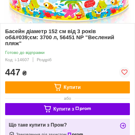
Басейн діаметр 152 см від 3 років
об&#039;єм: 3700 л, 56451 NP "Веслений
пляж"
Готово до відправки
Код: i-14607
Роздріб
447
₴
Купити
або
Купити з
Що таке купити з Пром?
Замовлення під захистом