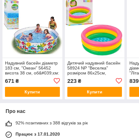
Надувний басейн діаметр
Дитячий надувний басейн
Наду
183 см, "Океан" 56452
58924 NP "Веселка"
діам
висота 38 см, об&#039;єм:
розміром 86х25см,
"Літ
958л, від 3 років
об&#039;єм: 51л, вага:
об&#
671
223
839
₴
₴
0,55кг, від 1 до 3 років
Купити
Купити
Про нас
92% позитивних з 388 відгуків за рік
Працює з 17.01.2020