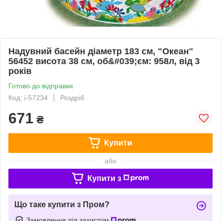
Надувний басейн діаметр 183 см, "Океан"
56452 висота 38 см, об&#039;єм: 958л, від 3
років
Готово до відправки
Код: i-57234
Роздріб
671
₴
Купити
або
Купити з
Що таке купити з Пром?
Замовлення під захистом