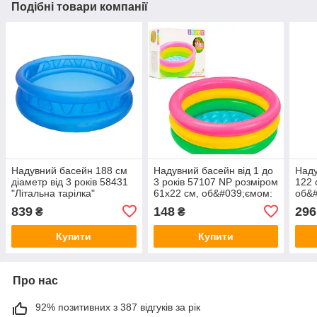
Подібні товари компанії
Надувний басейн 188 см
Надувний басейн від 1 до
Наду
діаметр від 3 років 58431
3 років 57107 NP розміром
122 
"Літальна тарілка"
61х22 см, об&#039;ємом:
об&#
об&#039;єм: 808 л
33л
рокі
839
148
296
₴
₴
Купити
Купити
Про нас
92% позитивних з 387 відгуків за рік