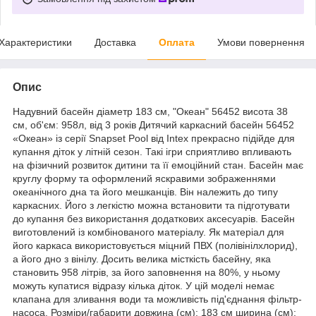
Характеристики
Доставка
Оплата
Умови повернення
Опис
Надувний басейн діаметр 183 см, "Океан" 56452 висота 38
см, об'єм: 958л, від 3 років Дитячий каркасний басейн 56452
«Океан» із серії Snapset Pool від Intex прекрасно підійде для
купання діток у літній сезон. Такі ігри сприятливо впливають
на фізичний розвиток дитини та її емоційний стан. Басейн має
круглу форму та оформлений яскравими зображеннями
океанічного дна та його мешканців. Він належить до типу
каркасних. Його з легкістю можна встановити та підготувати
до купання без використання додаткових аксесуарів. Басейн
виготовлений із комбінованого матеріалу. Як матеріал для
його каркаса використовується міцний ПВХ (полівінілхлорид),
а його дно з вінілу. Досить велика місткість басейну, яка
становить 958 літрів, за його заповнення на 80%, у ньому
можуть купатися відразу кілька діток. У цій моделі немає
клапана для зливання води та можливість під'єднання фільтр-
насоса. Розміри/габарити довжина (см): 183 см ширина (см):