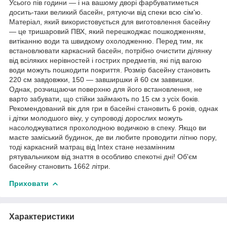
Усього пів години — і на вашому дворі фарбуватиметься
досить-таки великий басейн, рятуючи від спеки всю сім'ю.
Матеріал, який використовується для виготовлення басейну
— це тришаровий ПВХ, який перешкоджає пошкодженням,
витіканню води та швидкому охолодженню. Перед тим, як
встановлювати каркасний басейн, потрібно очистити ділянку
від всіляких нерівностей і гострих предметів, які під вагою
води можуть пошкодити покриття. Розмір басейну становить
220 см завдовжки, 150 — завширшки й 60 см заввишки.
Однак, розчищаючи поверхню для його встановлення, не
варто забувати, що стійки займають по 15 см з усіх боків.
Рекомендований вік для гри в басейні становить 6 років, однак
і дітки молодшого віку, у супроводі дорослих можуть
насолоджуватися прохолодною водичкою в спеку. Якщо ви
маєте заміський будинок, де ви любите проводити літню пору,
тоді каркасний матрац від Intex стане незамінним
рятувальником від знаття в особливо спекотні дні! Об'єм
басейну становить 1662 літри.
Приховати
Характеристики