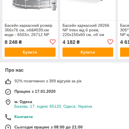
Басейн каркасний розмір
Басейн каркасний 28266
Басе
366x76 см, об&#039;єм
NP Intex від 6 років,
305*
води - 6503л, 26712 NP
220х150х60 см, об`єм
NP к
1662 л
8 248
4 182
4 6
₴
₴
Купити
Купити
Про нас
92% позитивних з 389 відгуків за рік
Працює з 17.01.2020
м. Одеса
Базова, 17, індекс 65120, Одеса, Україна
Контакти
Сьогодні працює з 08:00 до 21:00