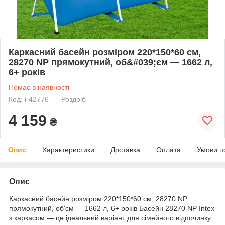
Каркасний басейн розміром 220*150*60 см,
28270 NP прямокутний, об&#039;єм — 1662 л,
6+ років
Немає в наявності
Код: i-42776
Роздріб
4 159
₴
Опис
Характеристики
Доставка
Оплата
Умови п
Опис
Каркасний басейн розміром 220*150*60 см, 28270 NP
прямокутний, об'єм — 1662 л, 6+ років Басейн 28270 NP Intex
з каркасом — це ідеальний варіант для сімейного відпочинку.