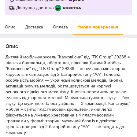
Доступна доставка
Опис
Доставка
Оплата
Умови повернення
Опис
Дитячий мобіль-карусель "Казкові сни" від "TK Group" 29238 4
підвіски брязкальця, обертання, підсвітка Дитячий мобіль
"Казкові сни" від "TK Group" 29238— це сучасна мініатюрна
карусель, яка працює від 2 батарейок типу "АА". Головна
особливість мобіля — українські колискові мелодії. Кнопка
активації руху та мелодії, розташовується на корпусі
основного підвісного механізму. Кнопка-перемикач регулює
гучність відтворення мелодії. Мінімальна гучність звуку — без
звуку. До музичного блока увійшло — 3 композиції. Конструкції
мобіля містить: пластмасовий кронштейн, який легко
фіксується на ліжечку; хрестовина з 4 пластмасовими
іграшками у формі: тварин; музичний блок із підсвіткою.
Іграшка працює від 2 батарейок типу "АА" — не входять до
комплекту.