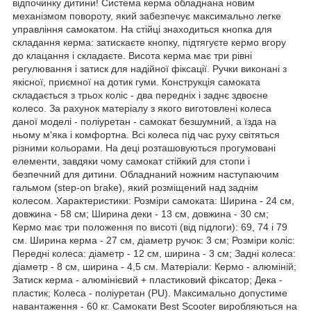
відпочинку дитини! Система керма обладнана новим
механізмом повороту, який забезпечує максимально легке
управління самокатом. На стійці знаходиться кнопка для
складання керма: затискаєте кнопку, підтягуєте кермо вгору
до клацання і складаєте. Висота керма має три рівні
регулювання і затиск для надійної фіксації. Ручки виконані з
якісної, приємної на дотик гуми. Конструкція самоката
складається з трьох коліс - два передніх і заднє здвоєне
колесо. За рахунок матеріалу з якого виготовлені колеса
даної моделі - поліуретан - самокат безшумний, а їзда на
ньому м'яка і комфортна. Всі колеса під час руху світяться
різними кольорами. На деці розташовуються прогумовані
елементи, завдяки чому самокат стійкий для стопи і
безпечний для дитини. Обладнаний ножним наступаючим
гальмом (step-on brake), який розміщений над заднім
колесом. Характеристики: Розміри самоката: Ширина - 24 см,
довжина - 58 см; Ширина деки - 13 см, довжина - 30 см;
Кермо має три положення по висоті (від підлоги): 69, 74 і 79
см. Ширина керма - 27 см, діаметр ручок: 3 см; Розміри коліс:
Передні колеса: діаметр - 12 см, ширина - 3 см; Задні колеса:
діаметр - 8 см, ширина - 4,5 см. Матеріали: Кермо - алюміній;
Затиск керма - алюмінієвий + пластиковий фіксатор; Дека -
пластик; Колеса - поліуретан (PU). Максимально допустиме
навантаження - 60 кг. Самокати Best Scooter виробляються на