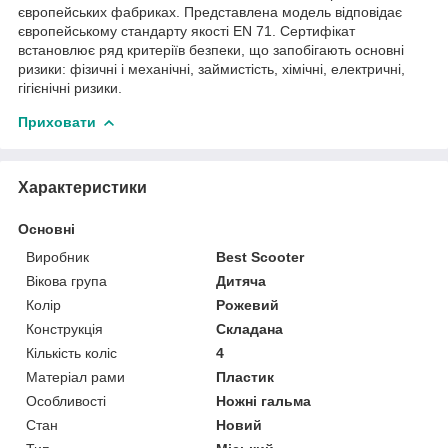
європейських фабриках. Представлена модель відповідає
європейському стандарту якості EN 71. Сертифікат
встановлює ряд критеріїв безпеки, що запобігають основні
ризики: фізичні і механічні, займистість, хімічні, електричні,
гігієнічні ризики.
Приховати
Характеристики
Основні
Виробник
Best Scooter
Вікова група
Дитяча
Колір
Рожевий
Конструкція
Складана
Кількість коліс
4
Матеріал рами
Пластик
Особливості
Ножні гальма
Стан
Новий