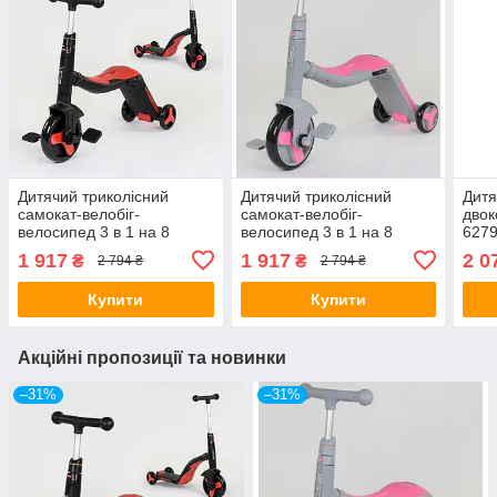
Дитячий триколісний
Дитячий триколісний
Дитя
самокат-велобіг-
самокат-велобіг-
двок
велосипед 3 в 1 на 8
велосипед 3 в 1 на 8
627
мелодій Best Scooter JT
мелодій Best Scooter JT
1 917
1 917
2 0
₴
₴
2 794 ₴
2 794 ₴
28288
90601
Купити
Купити
Акційні пропозиції та новинки
–31%
–31%