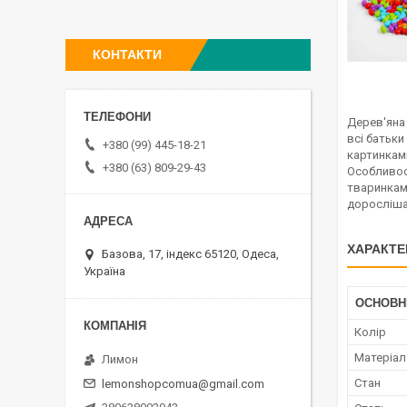
КОНТАКТИ
Дерев'яна 
всі батьки
+380 (99) 445-18-21
картинками
+380 (63) 809-29-43
Особливост
тваринками
доросліша
ХАРАКТЕ
Базова, 17, індекс 65120, Одеса,
Україна
ОСНОВН
Колір
Матеріал
Лимон
Стан
lemonshopcomua@gmail.com