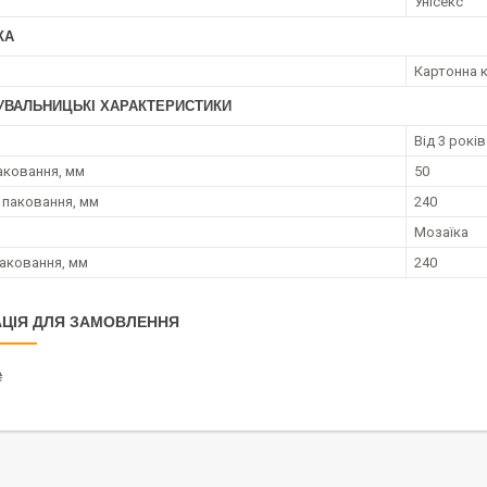
Унісекс
КА
Картонна 
УВАЛЬНИЦЬКІ ХАРАКТЕРИСТИКИ
Від 3 років
аковання, мм
50
паковання, мм
240
Мозаїка
аковання, мм
240
ЦІЯ ДЛЯ ЗАМОВЛЕННЯ
₴