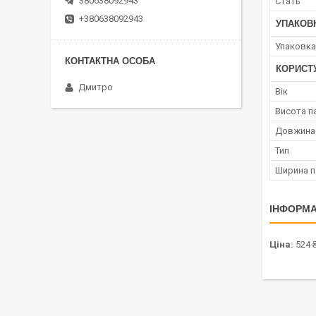
380638092943
Стать
+380638092943
УПАКОВ
Упаковка
КОРИСТ
Дмитро
Вік
Висота п
Довжина 
Тип
Ширина п
ІНФОРМА
Ціна:
524 