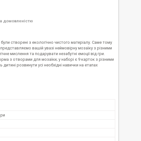
а домовленістю
були створені з екологічно чистого матеріалу. Саме тому
и представляємо вашій увазі неймовірну мозаїку з різними
ічне мислення та подарувати незабутні емоції від гри.
орма з отворами для мозаїки; у наборі є 9 карток з різними
 дитині розвинути усі необхідні навички на етапах
ори