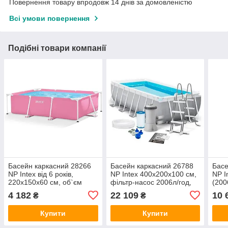
Повернення товару впродовж 14 днів за домовленістю
Всі умови повернення
Подібні товари компанії
Басейн каркасний 28266
Басейн каркасний 26788
Басе
NP Intex від 6 років,
NP Intex 400х200х100 см,
NP I
220х150х60 см, об`єм
фільтр-насос 2006л/год,
(200
1662 л
драбина
в ко
4 182
22 109
10 
₴
₴
Купити
Купити