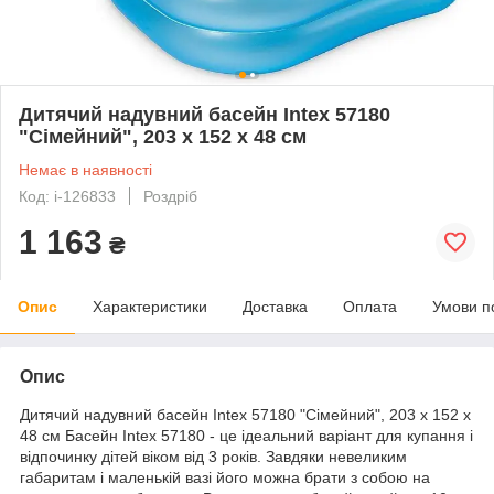
Дитячий надувний басейн Intex 57180
"Сімейний", 203 х 152 х 48 см
Немає в наявності
Код: i-126833
Роздріб
1 163
₴
Опис
Характеристики
Доставка
Оплата
Умови п
Опис
Дитячий надувний басейн Intex 57180 "Сімейний", 203 х 152 х
48 см Басейн Intex 57180 - це ідеальний варіант для купання і
відпочинку дітей віком від 3 років. Завдяки невеликим
габаритам і маленькій вазі його можна брати з собою на