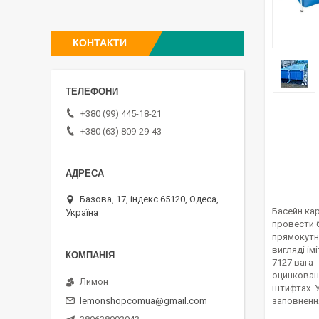
КОНТАКТИ
+380 (99) 445-18-21
+380 (63) 809-29-43
Базова, 17, індекс 65120, Одеса,
Басейн кар
Україна
провести б
прямокутн
вигляді ім
7127 вага 
оцинковані
Лимон
штифтах. У
lemonshopcomua@gmail.com
заповненн