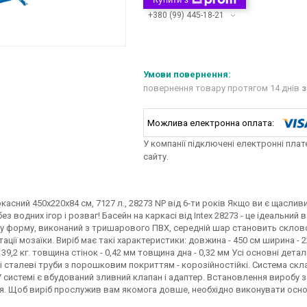
+380 (99) 445-18-21
повернення товару протягом 14 днів
з
У компанії підключені електронні пла
сайту.
касний 450х220х84 см, 7127 л., 28273 NP від 6-ти років Якщо ви є щасли
ез водних ігор і розваг! Басейн на каркасі від Intex 28273 - це ідеальний
у форму, виконаний з тришарового ПВХ, середній шар становить склово
ітації мозаїки. Виріб має такі характеристики: довжина - 450 см ширина - 2
- 39,2 кг. товщина стінок - 0,42 мм товщина дна - 0,32 мм Усі основні дет
 сталеві труби з порошковим покриттям - корозійностійкі. Система склад
 системі є вбудований зливний клапан і адаптер. Встановлення виробу з
я. Щоб виріб прослужив вам якомога довше, необхідно виконувати основ