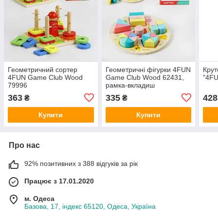
Геометричний сортер
Геометричні фігурки 4FUN
Крут
4FUN Game Club Wood
Game Club Wood 62431,
"4FU
79996
рамка-вкладиш
363
335
428
₴
₴
Купити
Купити
Про нас
92% позитивних з 388 відгуків за рік
Працює з 17.01.2020
м. Одеса
Базова, 17, індекс 65120, Одеса, Україна