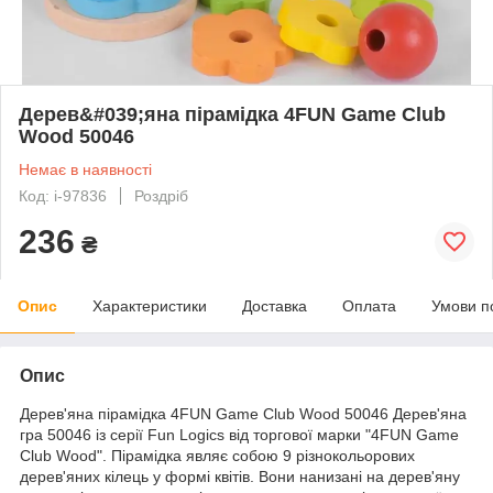
Дерев&#039;яна пірамідка 4FUN Game Club
Wood 50046
Немає в наявності
Код: i-97836
Роздріб
236
₴
Опис
Характеристики
Доставка
Оплата
Умови п
Опис
Дерев'яна пірамідка 4FUN Game Club Wood 50046 Дерев'яна
гра 50046 із серії Fun Logics від торгової марки "4FUN Game
Club Wood". Пірамідка являє собою 9 різнокольорових
дерев'яних кілець у формі квітів. Вони нанизані на дерев'яну