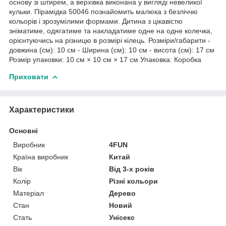
основу зі штирем, а верхівка виконана у вигляді невеликої
кульки. Пірамідка 50046 познайомить малюка з безліччю
кольорів і зрозумілими формами. Дитина з цікавістю
зніматиме, одягатиме та накладатиме одне на одне колечка,
орієнтуючись на різницю в розмірі кілець. Розміри/габарити -
довжина (см): 10 см - Ширина (см): 10 см - висота (см): 17 см
Розмір упаковки: 10 см × 10 см × 17 см Упаковка: Коробка
Приховати
Характеристики
Основні
Виробник
4FUN
Країна виробник
Китай
Вік
Від 3-х років
Колір
Різні кольори
Матеріал
Дерево
Стан
Новий
Стать
Унісекс