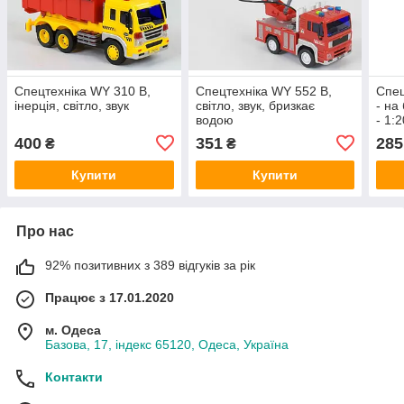
Спецтехніка WY 310 B,
Спецтехніка WY 552 B,
Спец
інерція, світло, звук
світло, звук, бризкає
- на
водою
- 1:2
рухо
400
351
285
₴
₴
коле
Купити
Купити
Про нас
92% позитивних з 389 відгуків за рік
Працює з 17.01.2020
м. Одеса
Базова, 17, індекс 65120, Одеса, Україна
Контакти