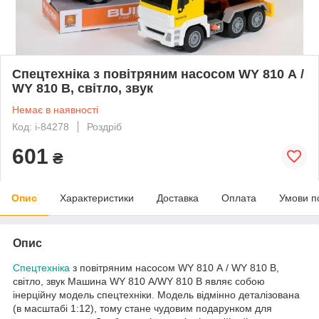
Спецтехніка з повітряним насосом WY 810 А /
WY 810 В, світло, звук
Немає в наявності
Код: i-84278
Роздріб
601
₴
Опис
Характеристики
Доставка
Оплата
Умови п
Опис
Спецтехніка
з повітряним насосом WY 810 А / WY 810 В,
світло, звук Машина WY 810 А/WY 810 В являє собою
інерційну модель спецтехніки. Модель відмінно деталізована
(в масштабі 1:12), тому стане чудовим подарунком для