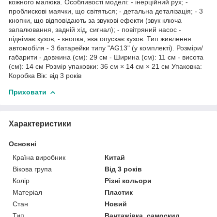
кожного малюка. Особливості моделі: - інерційний рух; -
проблискові маячки, що світяться; - детальна деталізація; - 3
кнопки, що відповідають за звукові ефекти (звук ключа
запалювання, задній хід, сигнал); - повітряний насос -
піднімає кузов; - кнопка, яка опускає кузов. Тип живлення
автомобіля - 3 батарейки типу "AG13" (у комплекті). Розміри/
габарити - довжина (см): 29 см - Ширина (см): 11 см - висота
(см): 14 см Розмір упаковки: 36 см × 14 см × 21 см Упаковка:
Коробка Вік: від 3 років
Приховати
Характеристики
Основні
Країна виробник
Китай
Вікова група
Від 3 років
Колір
Різні кольори
Матеріал
Пластик
Стан
Новий
Тип
Вантажівка, самоскид