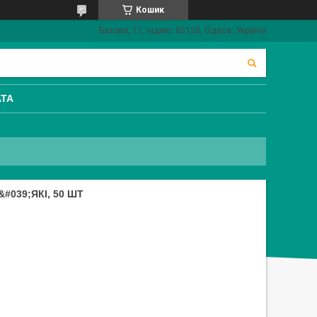
Кошик
Базова, 17, індекс 65120, Одеса, Україна
АТА
&#039;ЯКІ, 50 ШТ