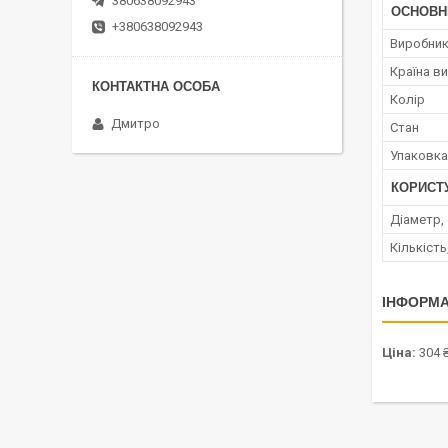
380638092943
ОСНОВН
+380638092943
Виробни
Країна в
Колір
Дмитро
Стан
Упаковка
КОРИСТ
Діаметр,
Кількість
ІНФОРМА
Ціна:
304 