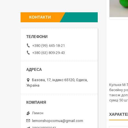
КОНТАКТИ
+380 (99) 445-18-21
+380 (63) 809-29-43
Базова, 17, індекс 65120, Одеса,
Кульки M-T
Україна
басейну ро
також допо
сумці 50 шт
Лимон
ХАРАКТЕ
lemonshopcomua@gmail.com