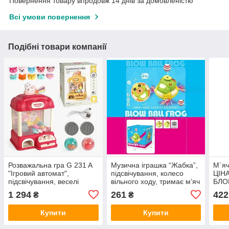
Повернення товару впродовж 14 днів за домовленістю
Всі умови повернення
Подібні товари компанії
Розважальна гра G 231 A
Музична іграшка “Жабка”,
М`яч
"Ігровий автомат",
підсвічування, колесо
ЦІНА
підсвічування, веселі
вільного ходу, тримає м’яч
БЛОЦ
мелодії, м’які іграшки,
у повітрі, мелодії, 2 м’ячі
підс
1 294
261
422
₴
₴
кульки, від батарейок/
QB 164 Y
мережі, монетки
Купити
Купити