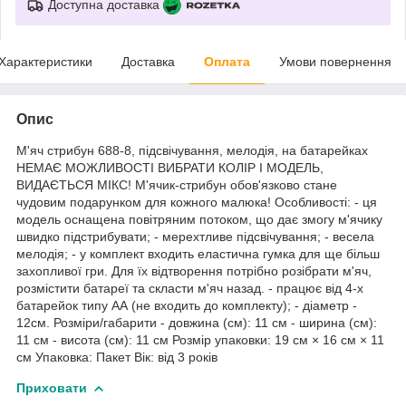
Доступна доставка
Характеристики
Доставка
Оплата
Умови повернення
Опис
М'яч стрибун 688-8, підсвічування, мелодія, на батарейках
НЕМАЄ МОЖЛИВОСТІ ВИБРАТИ КОЛІР І МОДЕЛЬ,
ВИДАЄТЬСЯ МІКС! М'ячик-стрибун обов'язково стане
чудовим подарунком для кожного малюка! Особливості: - ця
модель оснащена повітряним потоком, що дає змогу м'ячику
швидко підстрибувати; - мерехтливе підсвічування; - весела
мелодія; - у комплект входить еластична гумка для ще більш
захопливої гри. Для їх відтворення потрібно розібрати м'яч,
розмістити батареї та скласти м'яч назад. - працює від 4-х
батарейок типу АА (не входить до комплекту); - діаметр -
12см. Розміри/габарити - довжина (см): 11 см - ширина (см):
11 см - висота (см): 11 см Розмір упаковки: 19 см × 16 см × 11
см Упаковка: Пакет Вік: від 3 років
Приховати