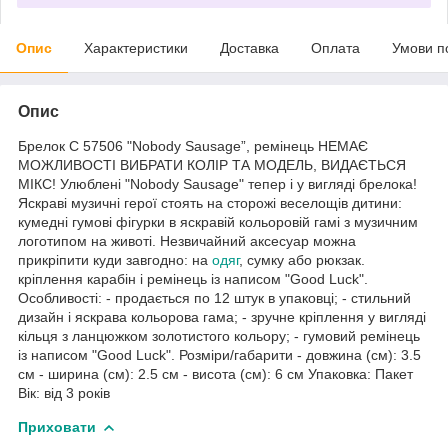
Опис
Характеристики
Доставка
Оплата
Умови п
Опис
Брелок C 57506 "Nobody Sausage”, ремінець НЕМАЄ
МОЖЛИВОСТІ ВИБРАТИ КОЛІР ТА МОДЕЛЬ, ВИДАЄТЬСЯ
МІКС! Улюблені "Nobody Sausage" тепер і у вигляді брелока!
Яскраві музичні герої стоять на сторожі веселощів дитини:
кумедні гумові фігурки в яскравій кольоровій гамі з музичним
логотипом на животі. Незвичайний аксесуар можна
прикріпити куди завгодно: на
одяг
, сумку або рюкзак.
кріплення карабін і ремінець із написом "Good Luck".
Особливості: - продається по 12 штук в упаковці; - стильний
дизайн і яскрава кольорова гама; - зручне кріплення у вигляді
кільця з ланцюжком золотистого кольору; - гумовий ремінець
із написом "Good Luck". Розміри/габарити - довжина (см): 3.5
см - ширина (см): 2.5 см - висота (см): 6 см Упаковка: Пакет
Вік: від 3 років
Приховати