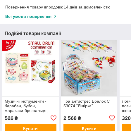
Повернення товару впродовж 14 днів за домовленістю
Всі умови повернення
Подібні товари компанії
Музичні інструменти -
Гра антистрес Брелок C
Логі
барабан, бубон,
53074 "Ящірка"
позн
маракаси-брязкальця,
шест
труба, барабанні палички,
липу
526
2 568
320
₴
₴
ремінці, гумові елементи 8
D 2 C
Купити
Купити