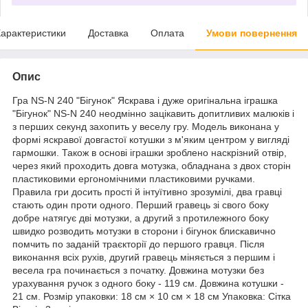
арактеристики
Доставка
Оплата
Умови повернення
Опис
Гра NS-N 240 "Бігунок" Яскрава і дуже оригінальна іграшка
"Бігунок" NS-N 240 неодмінно зацікавить допитливих малюків і
з перших секунд захопить у веселу гру. Модель виконана у
формі яскравої довгастої котушки з м'яким центром у вигляді
гармошки. Також в основі іграшки зроблено наскрізний отвір,
через який проходить довга мотузка, обладнана з двох сторін
пластиковими ергономічними пластиковими ручками.
Правила гри досить прості й інтуїтивно зрозумілі, два гравці
стають один проти одного. Перший гравець зі свого боку
добре натягує дві мотузки, а другий з протилежного боку
швидко розводить мотузки в сторони і бігунок блискавично
помчить по заданій траєкторії до першого гравця. Після
виконання всіх рухів, другий гравець міняється з першим і
весела гра починається з початку. Довжина мотузки без
урахування ручок з одного боку - 119 см. Довжина котушки -
21 см. Розмір упаковки: 18 см × 10 см × 18 см Упаковка: Сітка