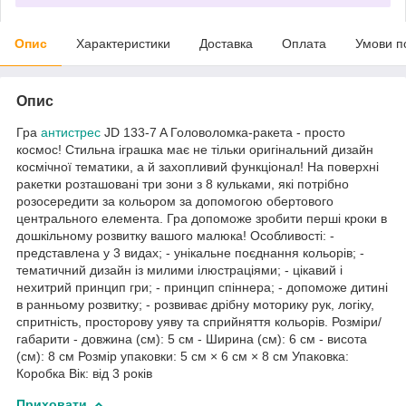
Опис
Характеристики
Доставка
Оплата
Умови п
Опис
Гра
антистрес
JD 133-7 A Головоломка-ракета - просто
космос! Стильна іграшка має не тільки оригінальний дизайн
космічної тематики, а й захопливий функціонал! На поверхні
ракетки розташовані три зони з 8 кульками, які потрібно
розосередити за кольором за допомогою обертового
центрального елемента. Гра допоможе зробити перші кроки в
дошкільному розвитку вашого малюка! Особливості: -
представлена у 3 видах; - унікальне поєднання кольорів; -
тематичний дизайн із милими ілюстраціями; - цікавий і
нехитрий принцип гри; - принцип спіннера; - допоможе дитині
в ранньому розвитку; - розвиває дрібну моторику рук, логіку,
спритність, просторову уяву та сприйняття кольорів. Розміри/
габарити - довжина (см): 5 см - Ширина (см): 6 см - висота
(см): 8 см Розмір упаковки: 5 см × 6 см × 8 см Упаковка:
Коробка Вік: від 3 років
Приховати