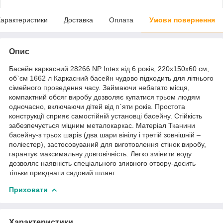
арактеристики
Доставка
Оплата
Умови повернення
Опис
Басейн каркасний 28266 NP Intex від 6 років, 220х150х60 см,
об`єм 1662 л Каркасний басейн чудово підходить для літнього
сімейного проведення часу. Займаючи небагато місця,
компактний обсяг виробу дозволяє купатися трьом людям
одночасно, включаючи дітей від п`яти років. Простота
конструкції сприяє самостійній установці басейну. Стійкість
забезпечується міцним металокаркас. Матеріал Тканини
басейну-з трьох шарів (два шари вінілу і третій зовнішній –
поліестер), застосовуваний для виготовлення стінок виробу,
гарантує максимальну довговічність. Легко змінити воду
дозволяє наявність спеціального зливного отвору-досить
тільки приєднати садовий шланг.
Приховати
Характеристики