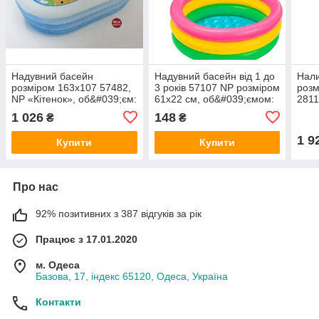
Надувний басейн
Надувний басейн від 1 до
Нал
розміром 163х107 57482,
3 років 57107 NP розміром
розм
NP «Кітенок», об&#039;єм:
61х22 см, об&#039;ємом:
2811
238л, вага: 2,66кг, від 3
33л
2419
1 026
148
₴
₴
років
1 9
Купити
Купити
Про нас
92% позитивних з 387 відгуків за рік
Працює з 17.01.2020
м. Одеса
Базова, 17, індекс 65120, Одеса, Україна
Контакти