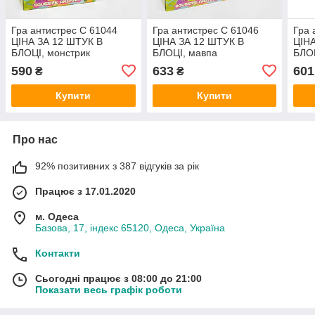
Гра антистрес C 61044
Гра антистрес C 61046
Гра 
ЦІНА ЗА 12 ШТУК В
ЦІНА ЗА 12 ШТУК В
ЦІНА
БЛОЦІ, монстрик
БЛОЦІ, мавпа
БЛОЦ
їжач
590
633
601
₴
₴
Купити
Купити
Про нас
92% позитивних з 387 відгуків за рік
Працює з 17.01.2020
м. Одеса
Базова, 17, індекс 65120, Одеса, Україна
Контакти
Сьогодні працює з 08:00 до 21:00
Показати весь графік роботи