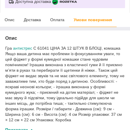
Доступна доставка
Опис
Доставка
Оплата
Умови повернення
Опис
Гра
антистрес
C 61041 ЦІНА ЗА 12 ШТУК В БЛОЦІ, комашка
Якщо ваша дитина має проблеми із фокусуванням уваги, то
цей фіджет у формі кумедної комашки стане чудовим
помічником! Іграшка виконана з еластичної гуми й її приємно
м’яти в руках та перебирати її щетинки й ніжки.. Також цей
фіджет не видає звуків та не має світлового елементу, тому не
заважатиме тим, хто буде поряд з дитиною. Особливості: -
яскраві неонові кольори; - іграшка виконана у формі
кумедного жука; - приємний на дотик матеріал; - фіджет не
має звуку й підсвітки, тому ідеально підійде для школи чи
інших місць, де потрібна тиша; - тактильно стимулююча
форма іграшки. Розміри / габарити - Довжина (см): 9 см -
Ширина (см): 6 см - Висота (см): 4 см Розмір упаковки: 37 см
× 12 см × 22 см Упаковка: Коробка
Приховати