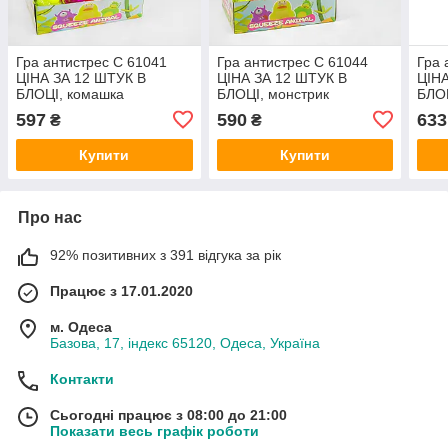
Гра антистрес C 61041
Гра антистрес C 61044
Гра 
ЦІНА ЗА 12 ШТУК В
ЦІНА ЗА 12 ШТУК В
ЦІНА
БЛОЦІ, комашка
БЛОЦІ, монстрик
БЛОЦ
597
590
633
₴
₴
Купити
Купити
Про нас
92% позитивних з 391 відгука за рік
Працює з 17.01.2020
м. Одеса
Базова, 17, індекс 65120, Одеса, Україна
Контакти
Сьогодні працює з 08:00 до 21:00
Показати весь графік роботи