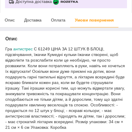
Доступна доставка
Опис
Доставка
Оплата
Умови повернення
Опис
Гра
антистрес
С 61249 ЦІНА ЗА 12 ШТУК В БЛОЦІ,
підсвічування, їжачки Кумедні кульки-їжачки створені, щоб
відволікти та розслабити коли це необхідно, чи просто
розважити. Коли вони потрапляють в руки, навіть не хочеться
їх відпускати! Оскільки вони дуже приємні на дотик, вони
подарують гарні тактильні відчуття, а ліхтарик всередині буде
яскраво блимати кожен раз, коли ви будете струшувати
іграшку. Такі іграшки корисні тим, що можуть відвертати увагу,
знижувати тривожність та покращувати концентрацію. Вони
сподобаються не тільки дітям, а й дорослим, тому що здатні
подарувати хвилинку веселощів та спокою. Особливості: -
продається по 12 штук у блоці; - яскраві кольори; - має
антистресові властивості; - підходять як дітям, так і дорослим;
- має строкатий ліхтарик всередині. Розмір упаковки: 34 см ×
21 см × 6 см Упаковка: Коробка