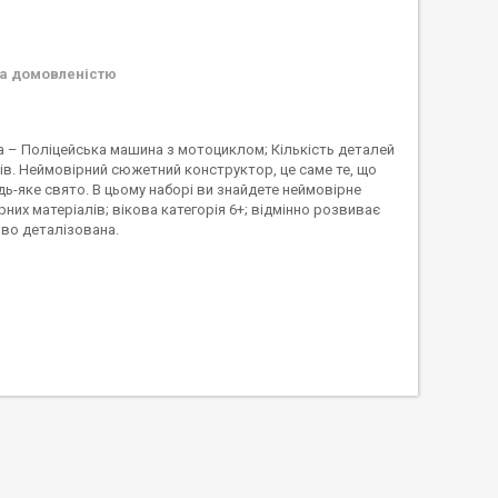
а домовленістю
а – Поліцейська машина з мотоциклом; Кількість деталей
оків. Неймовірний сюжетний конструктор, це саме те, що
ь-яке свято. В цьому наборі ви знайдете неймовірне
них матеріалів; вікова категорія 6+; відмінно розвиває
ово деталізована.