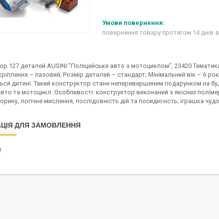
повернення товару протягом 14 днів
з
ор 127 деталей AUSINI "Поліцейське авто з мотоциклом", 23420 Тематик
 кріплення – пазовий; Розмір деталей – стандарт; Мінімальний вік – 6 р
ься дитині. Такий конструктор стане неперевершеним подарунком на буд
авто та мотоцикл. Особливості: конструктор виконаний з якісних полімер
орику, логічне мислення, послідовність дій та посидючість; іграшка чуд
ЦІЯ ДЛЯ ЗАМОВЛЕННЯ
₴