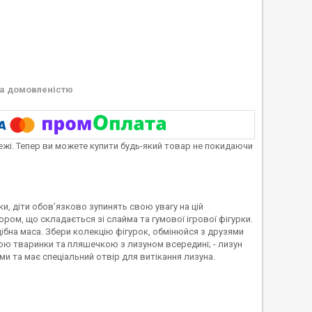
а домовленістю
тежі. Тепер ви можете купити будь-який товар не покидаючи
и, діти обов’язково зупинять свою увагу на цій
ором, що складається зі слайма та гумової ігрової фігурки.
бна маса. Збери колекцію фігурок, обмінюйся з друзями
кою тваринки та пляшечкою з лизуном всередині; - лизун
уми та має спеціальний отвір для витікання лизуна.