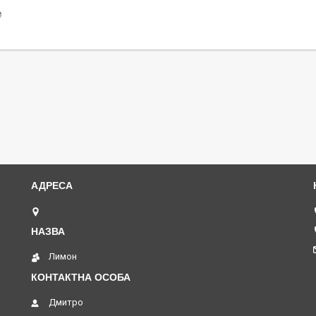
₴
Базова, 17, індекс 65120, Одеса, Україна
Лимон
Дмитро