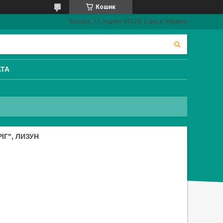
Кошик
Базова, 17, індекс 65120, Одеса, Україна
АТА
ІГ", ЛИЗУН