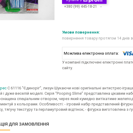
+380 (99) 445-18-21
повернення товару протягом 14 днів
з
У компанії підключені електронні пла
сайту.
трес
С 61116 "Єдиноріг", лизун Шукаючи нові оригінальні антистрес-іграшк
й і дуже веселій моделі. Серія “Pooping Slime” представлена цікавим наб
оснащена спеціальним отвором, через який кумедно витікатиме желеподі
ментуй з кольорами. Особливості: - ігровий набір представлений фігур
у, тягучу текстуру та перламутровий відтінок; - фігурка виготовлена з г
ЦІЯ ДЛЯ ЗАМОВЛЕННЯ