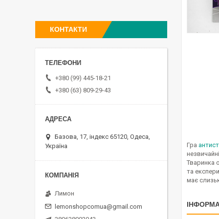
КОНТАКТИ
+380 (99) 445-18-21
+380 (63) 809-29-43
Базова, 17, індекс 65120, Одеса,
Гра
антис
Україна
незвичайні
Тваринка 
та експери
має слизьк
Лимон
ІНФОРМА
lemonshopcomua@gmail.com