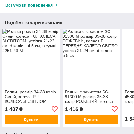
Всі умови повернення
Подібні товари компанії
Ролики розмір 34-38 колір
Ролики с захистом SC-
Роли
Синій, колеса PU,
91300 М розмір 35-38
4580
КОЛЕСА ЗІ СВІТЛОМ,
колір РОЖЕВИЙ, колеса
колі
устілка 21-23 см, d коліс –
PU, ПЕРЕДНЄ КОЛЕСО
PU,
1 407
1 416
₴
₴
4,5 см, в сумці 2251-43 М
СВІТЛО, устілка 21-24 см,
СВІТ
d колес – 6.5 см
d кол
1 3
Купити
Купити