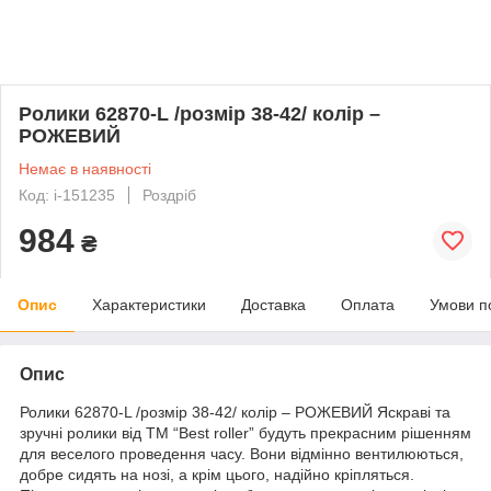
Ролики 62870-L /розмір 38-42/ колір –
РОЖЕВИЙ
Немає в наявності
Код: i-151235
Роздріб
984
₴
Опис
Характеристики
Доставка
Оплата
Умови п
Опис
Ролики 62870-L /розмір 38-42/ колір – РОЖЕВИЙ Яскраві та
зручні ролики від ТМ “Best roller” будуть прекрасним рішенням
для веселого проведення часу. Вони відмінно вентилюються,
добре сидять на нозі, а крім цього, надійно кріпляться.