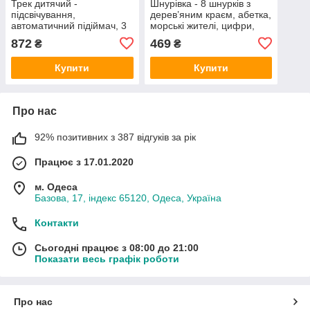
Трек дитячий -
Шнурівка - 8 шнурків з
підсвічування,
дерев’яним краєм, абетка,
автоматичний підіймач, 3
морські жителі, цифри,
рівні, 4 машинки, рухливі
математичні знаки C
872
469
₴
₴
елементи, W 503-8
74420
Купити
Купити
Про нас
92% позитивних з 387 відгуків за рік
Працює з 17.01.2020
м. Одеса
Базова, 17, індекс 65120, Одеса, Україна
Контакти
Сьогодні працює з 08:00 до 21:00
Показати весь графік роботи
Про нас