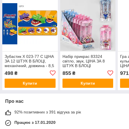
Зубастик X 023-77 C ЦІНА
Набір прикрас 83324
Гра 
ЗА 12 ШТУК В БЛОЦІ,
світло, звук, ЦІНА ЗА 8
куль
механічний, довжина - 8,5
ШТУК В БЛОЦІ
ЦІНА
см
498
855
971
₴
₴
Купити
Купити
Про нас
92% позитивних з 391 відгука за рік
Працює з 17.01.2020