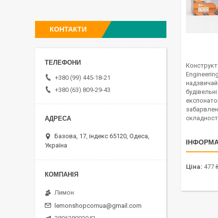
КОНТАКТИ
Конструкт
Engineerin
+380 (99) 445-18-21
надзвичай
+380 (63) 809-29-43
будівельні
експонатом
забарвлена
складності
Базова, 17, індекс 65120, Одеса,
ІНФОРМА
Україна
Ціна:
477 
Лимон
lemonshopcomua@gmail.com