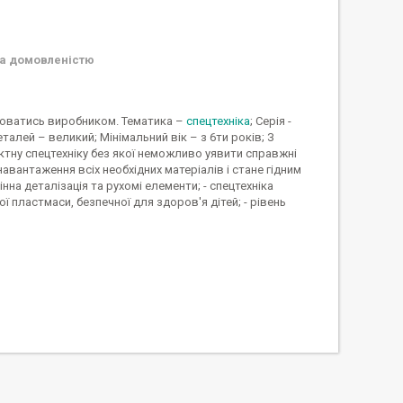
а домовленістю
інюватись виробником. Тематика –
спецтехніка
; Серія -
еталей – великий; Мінімальний вік – з 6ти років; З
тну спецтехніку без якої неможливо уявити справжні
авантаження всіх необхідних матеріалів і стане гідним
нна деталізація та рухомі елементи; - спецтехніка
ї пластмаси, безпечної для здоров'я дітей; - рівень