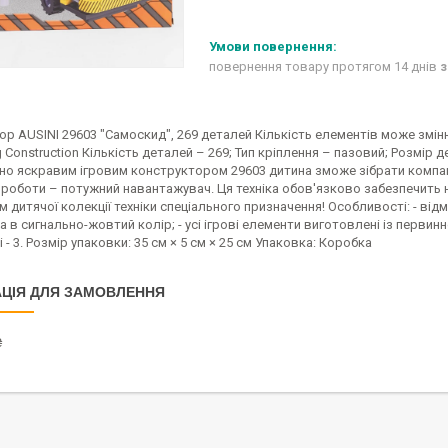
повернення товару протягом 14 днів
з
ор AUSINI 29603 "Самоскид", 269 деталей Кількість елементів може зм
g Construction Кількість деталей – 269; Тип кріплення – пазовий; Розмір д
но яскравим ігровим конструктором 29603 дитина зможе зібрати компак
 роботи – потужний навантажувач. Ця техніка обов'язково забезпечить н
 дитячої колекції техніки спеціального призначення! Особливості: - відмі
 в сигнально-жовтий колір; - усі ігрові елементи виготовлені із первинно
 - 3. Розмір упаковки: 35 см × 5 см × 25 см Упаковка: Коробка
ЦІЯ ДЛЯ ЗАМОВЛЕННЯ
₴