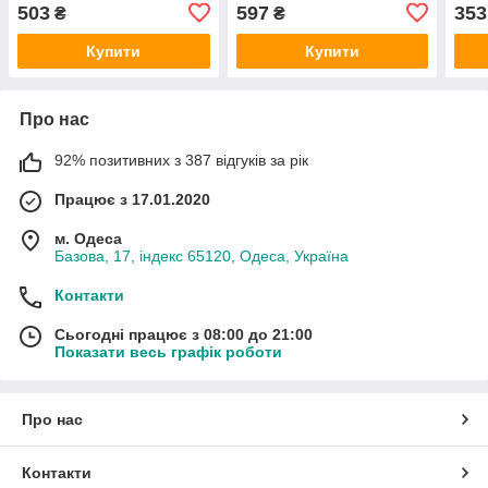
основа, квіти, листочки зі
основа 389-3
вила
503
597
353
₴
₴
стеблами B 6969-9
42-1
Купити
Купити
Про нас
92% позитивних з 387 відгуків за рік
Працює з 17.01.2020
м. Одеса
Базова, 17, індекс 65120, Одеса, Україна
Контакти
Сьогодні працює з 08:00 до 21:00
Показати весь графік роботи
Про нас
Контакти