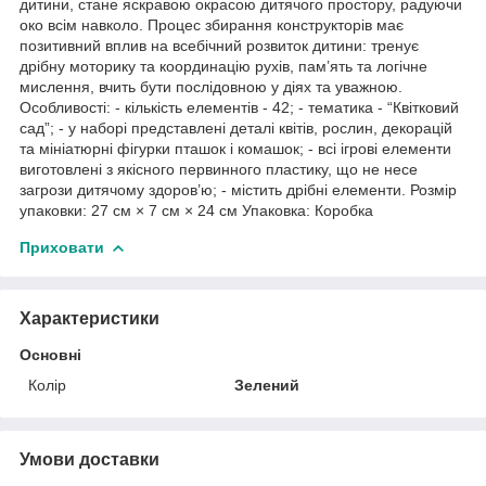
дитини, стане яскравою окрасою дитячого простору, радуючи
око всім навколо. Процес збирання конструкторів має
позитивний вплив на всебічний розвиток дитини: тренує
дрібну моторику та координацію рухів, пам’ять та логічне
мислення, вчить бути послідовною у діях та уважною.
Особливості: - кількість елементів - 42; - тематика - “Квітковий
сад”; - у наборі представлені деталі квітів, рослин, декорацій
та мініатюрні фігурки пташок і комашок; - всі ігрові елементи
виготовлені з якісного первинного пластику, що не несе
загрози дитячому здоров’ю; - містить дрібні елементи. Розмір
упаковки: 27 см × 7 см × 24 см Упаковка: Коробка
Приховати
Характеристики
Основні
Колір
Зелений
Умови доставки