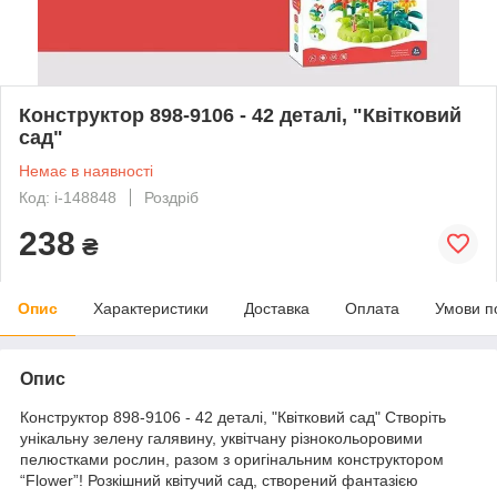
Конструктор 898-9106 - 42 деталі, "Квітковий
сад"
Немає в наявності
Код: i-148848
Роздріб
238
₴
Опис
Характеристики
Доставка
Оплата
Умови п
Опис
Конструктор 898-9106 - 42 деталі, "Квітковий сад" Створіть
унікальну зелену галявину, уквітчану різнокольоровими
пелюстками рослин, разом з оригінальним конструктором
“Flower”! Розкішний квітучий сад, створений фантазією