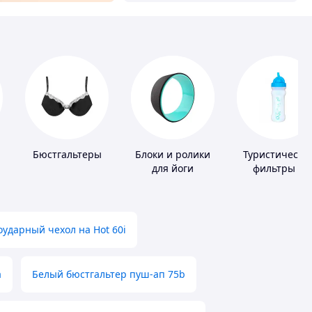
Бюстгальтеры
Блоки и ролики
Туристически
для йоги
фильтры и
таблетки для
питьевой вод
ударный чехол на Hot 60i
а
Белый бюстгальтер пуш-ап 75b