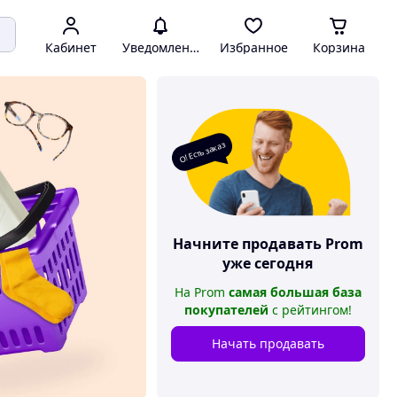
Кабинет
Уведомления
Избранное
Корзина
О! Есть заказ
Начните продавать
Prom
уже сегодня
На
Prom
самая большая база
покупателей
с рейтингом
!
Начать продавать