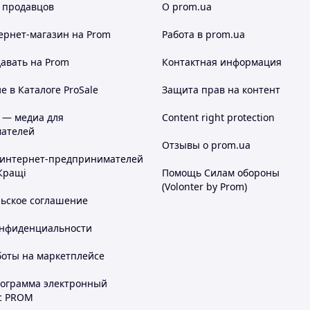
 продавцов
О prom.ua
ернет-магазин
на Prom
Работа в prom.ua
авать на Prom
Контактная информация
 в Каталоге ProSale
Защита прав на контент
 — медиа для
Content right protection
ателей
Отзывы о prom.ua
 интернет-предпринимателей
Кращі
Помощь Силам обороны
(Volonter by Prom)
льское соглашение
онфиденциальности
боты на маркетплейсе
рограмма электронный
с PROM