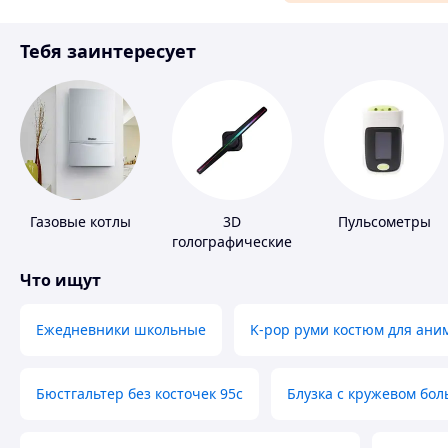
Материалы для ремонта
Тебя заинтересует
Спорт и отдых
Газовые котлы
3D
Пульсометры
голографические
устройства
Что ищут
Ежедневники школьные
K-pop руми костюм для ани
Бюстгальтер без косточек 95с
Блузка с кружевом бо