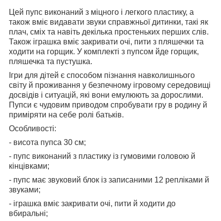
Цей пупс виконаний з міцного і легкого пластику, а
також вміє видавати звуки справжньої дитинки, такі як
плач, сміх та навіть декілька простеньких перших слів.
Також іграшка вміє закривати очі, пити з пляшечки та
ходити на горщик. У комплекті з пупсом йде горщик,
пляшечка та пустушка.
Ігри для дітей є способом пізнання навколишнього
світу й проживання у безпечному ігровому середовищі
досвідів і ситуацій, які вони емулюють за дорослими.
Пупси є чудовим приводом спробувати гру в родину й
приміряти на себе ролі батьків.
Особливості:
- висота пупса 30 см;
- пупс виконаний з пластику із гумовими головою й
кінцівками;
- пупс має звуковий блок із записаними 12 репліками й
звуками;
- іграшка вміє закривати очі, пити й ходити до
вбиральні;