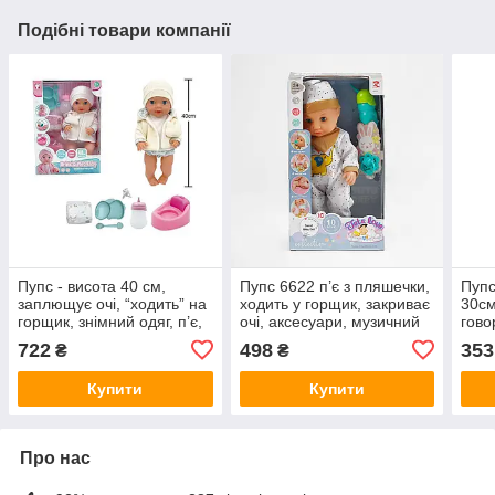
Подібні товари компанії
Пупс - висота 40 см,
Пупс 6622 п’є з пляшечки,
Пупс
заплющує очі, “ходить” на
ходить у горщик, закриває
30см
горщик, знімний одяг, п’є,
очі, аксесуари, музичний
гово
горщик, звуки, рухомі
чіп, висота 35 см
п’є 
722
498
353
₴
₴
кінцівки, підгузок, пустушка
горщ
YL
пля
Купити
Купити
Про нас