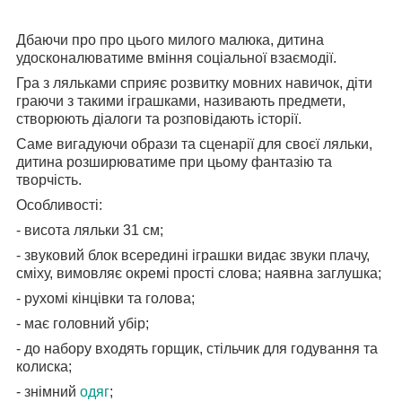
Дбаючи про про цього милого малюка, дитина
удосконалюватиме вміння соціальної взаємодії.
Гра з ляльками сприяє розвитку мовних навичок, діти
граючи з такими іграшками, називають предмети,
створюють діалоги та розповідають історії.
Саме вигадуючи образи та сценарії для своєї ляльки,
дитина розширюватиме при цьому фантазію та
творчість.
Особливості:
- висота ляльки 31 см;
- звуковий блок всередині іграшки видає звуки плачу,
сміху, вимовляє окремі прості слова; наявна заглушка;
- рухомі кінцівки та голова;
- має головний убір;
- до набору входять горщик, стільчик для годування та
колиска;
- знімний
одяг
;