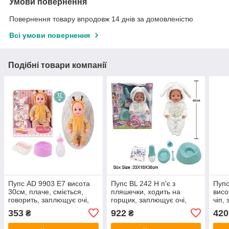
Умови повернення
Повернення товару впродовж 14 днів за домовленістю
Всі умови повернення
Подібні товари компанії
Пупс AD 9903 E7 висота
Пупс BL 242 H п'є з
Пупс
30см, плаче, сміється,
пляшечки, ходить на
висо
говорить, заплющує очі,
горщик, заплющує очі,
чіп,
п’є воду, ходить на
плаче сльозами,
п’є,
353
922
420
₴
₴
горщик, підгузник,
аксесуари, висота 45 см
аксе
пляшечка