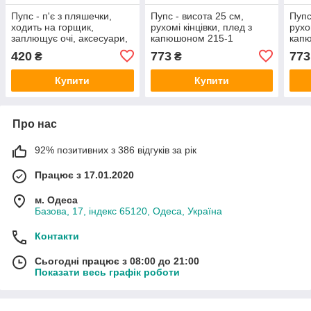
Пупс - п'є з пляшечки,
Пупс - висота 25 см,
Пупс
ходить на горщик,
рухомі кінцівки, плед з
рухо
заплющує очі, аксесуари,
капюшоном 215-1
кап
висота 25 см YL 2425 A-K
420
773
773
₴
₴
Купити
Купити
Про нас
92% позитивних з 386 відгуків за рік
Працює з 17.01.2020
м. Одеса
Базова, 17, індекс 65120, Одеса, Україна
Контакти
Сьогодні працює з 08:00 до 21:00
Показати весь графік роботи