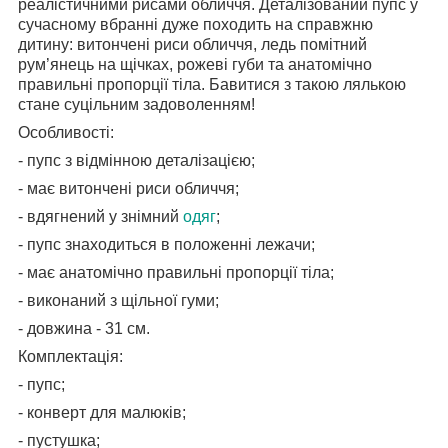
реалістичними рисами обличчя. Деталізований пупс у
сучасному вбранні дуже походить на справжню
дитину: витончені риси обличчя, ледь помітний
рум’янець на щічках, рожеві губи та анатомічно
правильні пропорції тіла. Бавитися з такою лялькою
стане суцільним задоволенням!
Особливості:
- пупс з відмінною деталізацією;
- має витончені риси обличчя;
- вдягнений у знімний
одяг
;
- пупс знаходиться в положенні лежачи;
- має анатомічно правильні пропорції тіла;
- виконаний з щільної гуми;
- довжина - 31 см.
Комплектація:
- пупс;
- конверт для малюків;
- пустушка;