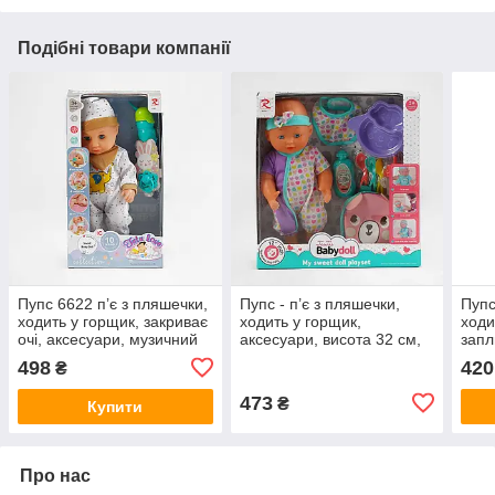
Подібні товари компанії
Пупс 6622 п’є з пляшечки,
Пупс - п’є з пляшечки,
Пупс
ходить у горщик, закриває
ходить у горщик,
ходи
очі, аксесуари, музичний
аксесуари, висота 32 см,
запл
чіп, висота 35 см
6808
висо
498
420
₴
473
₴
Купити
Про нас