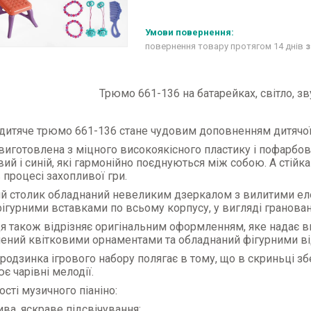
повернення товару протягом 14 днів
з
Трюмо 661-136 на батарейках, світло, зву
дитяче трюмо 661-136 стане чудовим доповненням дитячої 
иготовлена з міцного високоякісного пластику і пофарбова
ий і синій, які гармонійно поєднуються між собою. А стійк
 процесі захопливої гри.
ий столик обладнаний невеликим дзеркалом з вилитими ел
фігурними вставками по всьому корпусу, у вигляді грановани
я також відрізняє оригінальним оформленням, яке надає в
ений квітковими орнаментами та обладнаний фігурними ві
родзинка ігрового набору полягає в тому, що в скриньці збе
є чарівні мелодії.
сті музичного піаніно:
ива, яскраве підсвічування;