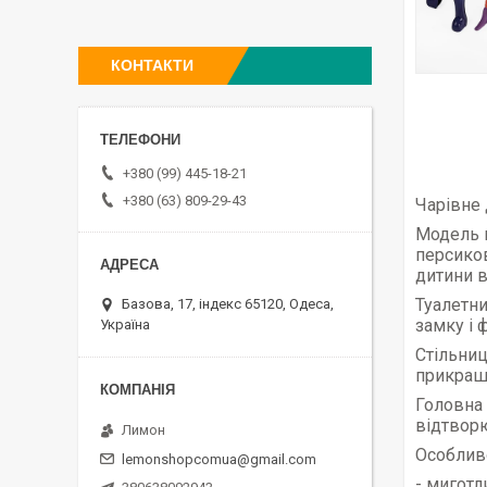
КОНТАКТИ
+380 (99) 445-18-21
+380 (63) 809-29-43
Чарівне 
Модель в
персиков
дитини в
Туалетн
Базова, 17, індекс 65120, Одеса,
замку і 
Україна
Стільниц
прикраш
Головна 
відтворю
Лимон
Особливо
lemonshopcomua@gmail.com
- миготл