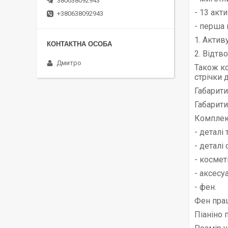
380638092943
- 13 акт
+380638092943
- перша 
1. Актив
2. Відтв
Дмитро
Також к
стрічки 
Габарити
Габарити 
Комплек
- деталі
- деталі 
- космет
- аксесу
- фен.
Фен прац
Піаніно 