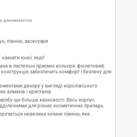
а домовленістю
к, піаніно, аксесуари
кімнати юної леді!
на в пастельні приємні кольори: фіолетовий,
а конструкція забезпечить комфорт і безпеку для
ементами декору у вигляді королівського
х алмазів і кристалів.
иробу ще більше казковості. Весь корпус
дділеннями для різних косметичних приладь.
рігається невелика знімне піаніно, яке