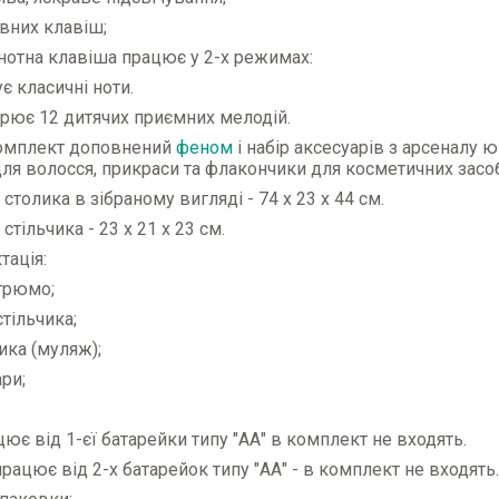
ивних клавіш;
нотна клавіша працює у 2-х режимах:
ує класичні ноти.
орює 12 дитячих приємних мелодій.
омплект доповнений
феном
і набір аксесуарів з арсеналу 
для волосся, прикраси та флакончики для косметичних засоб
 столика в зібраному вигляді - 74 х 23 х 44 см.
стільчика - 23 х 21 х 23 см.
тація:
 трюмо;
стільчика;
ика (муляж);
ари;
ює від 1-єї батарейки типу "АА" в комплект не входять.
працює від 2-х батарейок типу "АА" - в комплект не входять.