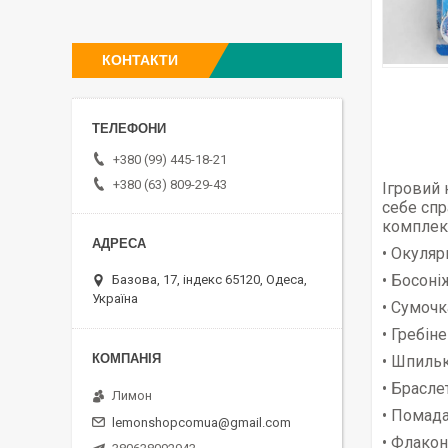
КОНТАКТИ
+380 (99) 445-18-21
+380 (63) 809-29-43
Ігровий 
себе сп
комплек
• Окуляр
• Босоні
Базова, 17, індекс 65120, Одеса,
Україна
• Сумочк
• Гребіне
• Шпильк
• Брасле
Лимон
• Помад
lemonshopcomua@gmail.com
• Флакон