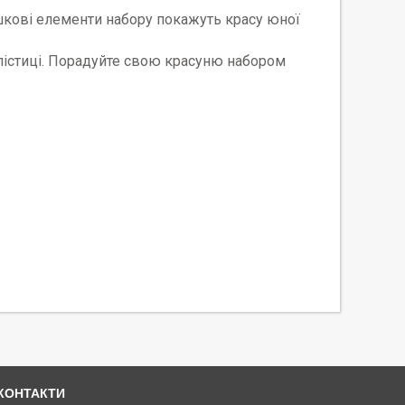
ашкові елементи набору покажуть красу юної
илістиці. Порадуйте свою красуню набором