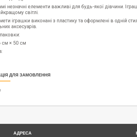
амі незначні елементи важливі для будь-якої дівчини. Ігр
айкращому світлі.
мети іграшки виконані з пластику та оформлені в одній ст
ьних аксесуарів.
паковки:
6 см × 50 см
:
ЦІЯ ДЛЯ ЗАМОВЛЕННЯ
₴