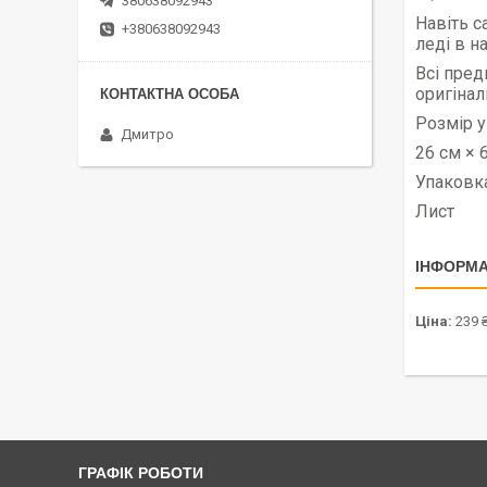
380638092943
Навіть с
+380638092943
леді в н
Всі пред
оригінал
Розмір у
Дмитро
26 см × 
Упаковка
Лист
ІНФОРМА
Ціна:
239 
ГРАФІК РОБОТИ