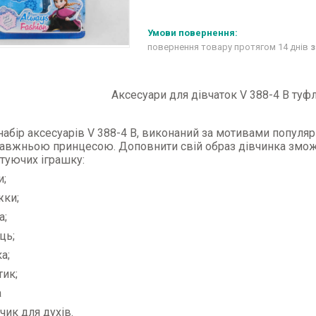
повернення товару протягом 14 днів
з
Аксесуари для дівчаток V 388-4 B туфл
набір аксесуарів V 388-4 В, виконаний за мотивами популя
равжньою принцесою. Доповнити свій образ дівчинка змож
туючих іграшку:
и;
жки;
а;
ць;
а;
тик;
а
чик для духів.