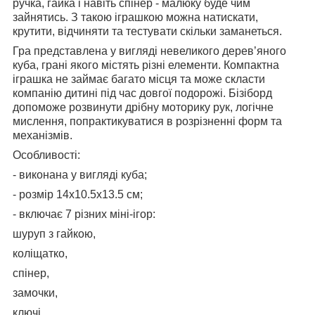
ручка, гайка і навіть спінер - малюку буде чим
зайнятись. З такою іграшкою можна натискати,
крутити, відчиняти та тестувати скільки заманеться.
Гра представлена у вигляді невеликого дерев’яного
куба, грані якого містять різні елементи. Компактна
іграшка не займає багато місця та може скласти
компанію дитині під час довгої подорожі. Бізіборд
допоможе розвинути дрібну моторику рук, логічне
мислення, попрактикуватися в розрізненні форм та
механізмів.
Особливості:
- виконана у вигляді куба;
- розмір 14х10.5х13.5 см;
- включає 7 різних міні-ігор:
шуруп з гайкою,
коліщатко,
спінер,
замочки,
ключі,