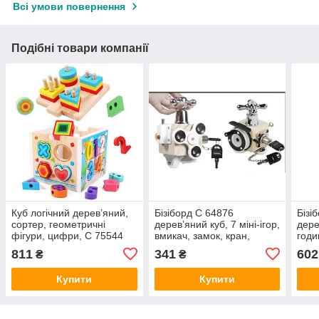
Всі умови повернення
Подібні товари компанії
Куб логічний дерев’яний,
Бізіборд C 64876
Бізі
сортер, геометричні
дерев’яний куб, 7 міні-ігор,
дере
фігури, цифри, C 75544
вмикач, замок, кран,
годи
спінер, колесо
лабі
811
341
602
₴
₴
Купити
Купити