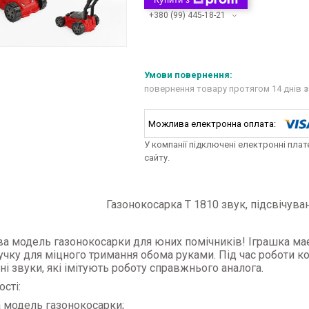
+380 (99) 445-18-21
повернення товару протягом 14 днів
з
У компанії підключені електронні пла
сайту.
Газонокосарка T 1810 звук, підсвічуван
а модель газонокосарки для юних помічників! Іграшка має 
учку для міцного тримання обома руками. Під час роботи ко
ні звуки, які імітують роботу справжнього аналога.
сті:
а модель газонокосарки;