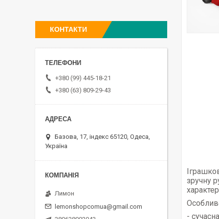
КОНТАКТИ
+380 (99) 445-18-21
+380 (63) 809-29-43
Базова, 17, індекс 65120, Одеса,
Україна
Іграшков
зручну р
характер
Лимон
Особливо
lemonshopcomua@gmail.com
- сучасн