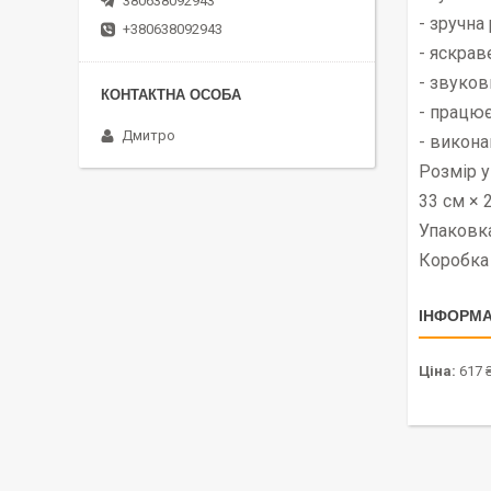
380638092943
- зручна
+380638092943
- яскрав
- звуков
- працює
Дмитро
- викона
Розмір у
33 см × 
Упаковка
Коробка
ІНФОРМА
Ціна:
617 