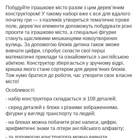
Побудуйте іграшкове місто разом з цим дерев’яним
конструктором! У такому наборі вже є все для вдалого
початку гри — з пазликів утвориться тематичне ігрове
поле, дерев’яні елементи допоможуть побудувати різні
проєкти та іграшкове місто, а спеціальні фігурки
стануть щасливими мешканцями новоутворених
вулиць. За допомогою блоків дитина також зможе
вивчати цифри, спробує скласти свої перші
математичні приклади та ознайомиться з англійською
абеткою. Конструктор зберігається у зручному відрі,
кришка якого стане сортером для дерев’яних блоків.
Тож нумо братися до роботи, час утворити своє власне
місто!
Особливості:
- набір конструктора складається зі 108 деталей;
- серед деталей є блоки з різними зображеннями,
фігурки у вигляді транспорту та людей;
- на блоках можна побачити різні написи, цифри,
арифметичні знаки та літери англійського алфавіту;
- за допомогою конструктора можна вивчати