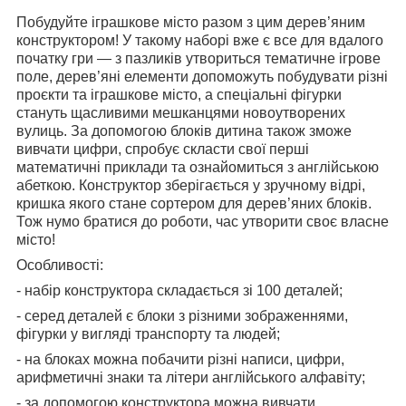
Побудуйте іграшкове місто разом з цим дерев’яним
конструктором! У такому наборі вже є все для вдалого
початку гри — з пазликів утвориться тематичне ігрове
поле, дерев’яні елементи допоможуть побудувати різні
проєкти та іграшкове місто, а спеціальні фігурки
стануть щасливими мешканцями новоутворених
вулиць. За допомогою блоків дитина також зможе
вивчати цифри, спробує скласти свої перші
математичні приклади та ознайомиться з англійською
абеткою. Конструктор зберігається у зручному відрі,
кришка якого стане сортером для дерев’яних блоків.
Тож нумо братися до роботи, час утворити своє власне
місто!
Особливості:
- набір конструктора складається зі 100 деталей;
- серед деталей є блоки з різними зображеннями,
фігурки у вигляді транспорту та людей;
- на блоках можна побачити різні написи, цифри,
арифметичні знаки та літери англійського алфавіту;
- за допомогою конструктора можна вивчати